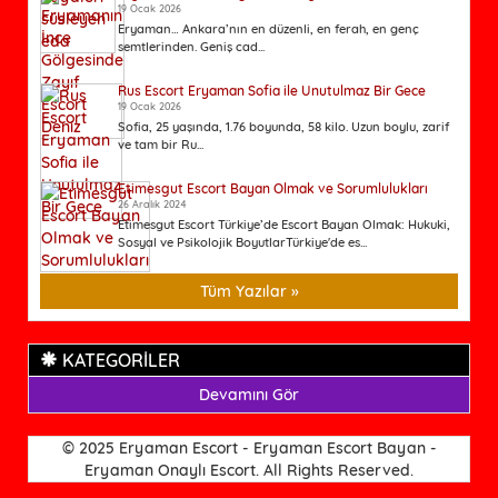
19 Ocak 2026
Eryaman… Ankara’nın en düzenli, en ferah, en genç
semtlerinden. Geniş cad...
Rus Escort Eryaman Sofia ile Unutulmaz Bir Gece
19 Ocak 2026
Sofia, 25 yaşında, 1.76 boyunda, 58 kilo. Uzun boylu, zarif
ve tam bir Ru...
Etimesgut Escort Bayan Olmak ve Sorumlulukları
26 Aralık 2024
Etimesgut Escort Türkiye’de Escort Bayan Olmak: Hukuki,
Sosyal ve Psikolojik BoyutlarTürkiye'de es...
Tüm Yazılar »
KATEGORİLER
Devamını Gör
© 2025 Eryaman Escort - Eryaman Escort Bayan -
Eryaman Onaylı Escort. All Rights Reserved.