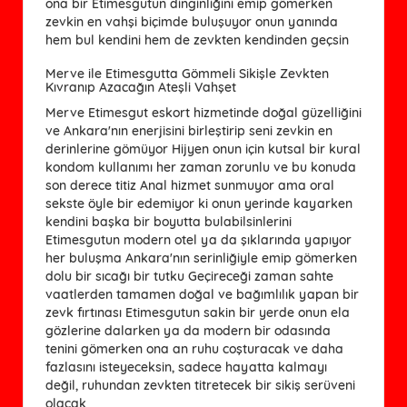
ona bir Etimesgutun dinginliğini emip gömerken
zevkin en vahşi biçimde buluşuyor onun yanında
hem bul kendini hem de zevkten kendinden geçsin
Merve ile Etimesgutta Gömmeli Sikişle Zevkten
Kıvranıp Azacağın Ateşli Vahşet
Merve Etimesgut eskort hizmetinde doğal güzelliğini
ve Ankara'nın enerjisini birleştirip seni zevkin en
derinlerine gömüyor Hijyen onun için kutsal bir kural
kondom kullanımı her zaman zorunlu ve bu konuda
son derece titiz Anal hizmet sunmuyor ama oral
sekste öyle bir edemiyor ki onun yerinde kayarken
kendini başka bir boyutta bulabilsinlerini
Etimesgutun modern otel ya da şıklarında yapıyor
her buluşma Ankara'nın serinliğiyle emip gömerken
dolu bir sıcağı bir tutku Geçireceği zaman sahte
vaatlerden tamamen doğal ve bağımlılık yapan bir
zevk fırtınası Etimesgutun sakin bir yerde onun ela
gözlerine dalarken ya da modern bir odasında
tenini gömerken ona an ruhu coşturacak ve daha
fazlasını isteyeceksin, sadece hayatta kalmayı
değil, ruhundan zevkten titretecek bir sikiş serüveni
olacak