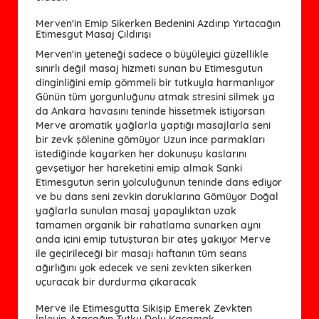
Merven'in Emip Sikerken Bedenini Azdırıp Yırtacağın
Etimesgut Masaj Çıldırışı
Merven'in yeteneği sadece o büyüleyici güzellikle
sınırlı değil masaj hizmeti sunan bu Etimesgutun
dinginliğini emip gömmeli bir tutkuyla harmanlıyor
Günün tüm yorgunluğunu atmak stresini silmek ya
da Ankara havasını teninde hissetmek istiyorsan
Merve aromatik yağlarla yaptığı masajlarla seni
bir zevk şölenine gömüyor Uzun ince parmakları
istediğinde kayarken her dokunuşu kaslarını
gevşetiyor her hareketini emip almak Sanki
Etimesgutun serin yolculuğunun teninde dans ediyor
ve bu dans seni zevkin doruklarına Gömüyor Doğal
yağlarla sunulan masaj yapaylıktan uzak
tamamen organik bir rahatlama sunarken aynı
anda içini emip tutuşturan bir ateş yakıyor Merve
ile geçirileceği bir masajı haftanın tüm seans
ağırlığını yok edecek ve seni zevkten sikerken
uçuracak bir durdurma çıkaracak
Merve ile Etimesgutta Sikişip Emerek Zevkten
İnleyip Azacağın Tutku Dolu Kaçamak