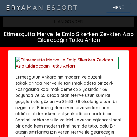
ERYAMAN ESCORT
MENÜ
İLAN GÖNDER
Etimesgutta Merve ile Emip Sikerken Zevkten Azıp
Çıldıracağın Tutku Anları
Etimesgutun Ankara'nın modern ve düzenli
sokaklarında Merve ile tanışmak adeta bir zevk
kasırgasına kapılmak demek 25 yaşında 1.66
boyunda ve 55 kiloda olan Merve uzun kumral
geçişleri ela gözleri ve 83-58-88 ölçüleriyle tam bir
azgın afet Etimesgutun serin havasından ilham
aldığı gibi dururken teni şehir altında parlatıyor
Samimi kahkahası ile ve içini kavuran eğlencesi seni
bir anda hem modern ritmi hem de tutku dolu Bir
ateşin sınırlarına izin veren Merve ile geçireceğin