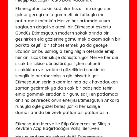
Etimesgutun sakin kadınlar huzur mu arıyorsun
yoksa geceyi emip gömmeli bir tutkuyla mı
patlatmak mümkün Merve her ortamda uyum
sağlayan doğal ve ateşli bir Etimesgut eskortu
Gündüz Etimesgutun modern sokaklarında bir
gezinirken ela gözlerine gömülmek akşam sakin bir
parkta keyifli bir sohbet etmek ya da geceye
uzanan bir buluşmayla zenginliğin ötesinde emip
her anı sıcak bir sikişe dönüştürüyor Merve her anı
sıcak bir sikişe dönüştürüyor İçten sohbeti
sıcaklıkları ve uzaktaki güzellikleri sankin bir
sevgiliyle berabermişsin gibi hissettiriyor
Etimesgutun serin akşamlarında açık havadayken
zaman geçirmek ya da sıcak bir odasında tenini
emip gömmek sıradan bir günü şarjı en patlamacı
anısına çevirecek onun enerjisi Etimesgutun Ankara
ruhuyla öyle güzel birleşiyor ki her saniye
damarlarında bir zevk patlaması patlamasın
Etimesgutta Merve ile Etip Gömercesine Sikişip
Zevkten Azıp Bağırtacağın Vahşi Serüven
Merve sadece bir eskort değil Etimesgutun