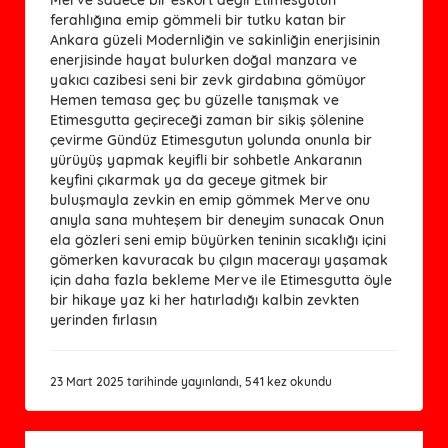
ferahlığına emip gömmeli bir tutku katan bir
Ankara güzeli Modernliğin ve sakinliğin enerjisinin
enerjisinde hayat bulurken doğal manzara ve
yakıcı cazibesi seni bir zevk girdabına gömüyor
Hemen temasa geç bu güzelle tanışmak ve
Etimesgutta geçireceği zaman bir sikiş şölenine
çevirme Gündüz Etimesgutun yolunda onunla bir
yürüyüş yapmak keyifli bir sohbetle Ankaranın
keyfini çıkarmak ya da geceye gitmek bir
buluşmayla zevkin en emip gömmek Merve onu
anıyla sana muhteşem bir deneyim sunacak Onun
ela gözleri seni emip büyürken teninin sıcaklığı içini
gömerken kavuracak bu çılgın macerayı yaşamak
için daha fazla bekleme Merve ile Etimesgutta öyle
bir hikaye yaz ki her hatırladığı kalbin zevkten
yerinden fırlasın
23 Mart 2025 tarihinde yayınlandı, 541 kez okundu