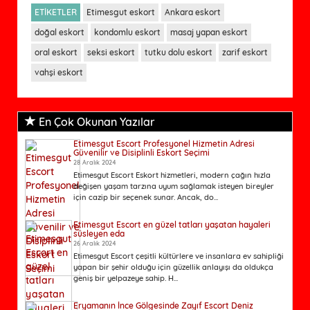
ETİKETLER
Etimesgut eskort
Ankara eskort
doğal eskort
kondomlu eskort
masaj yapan eskort
oral eskort
seksi eskort
tutku dolu eskort
zarif eskort
vahşi eskort
En Çok Okunan Yazılar
Etimesgut Escort Profesyonel Hizmetin Adresi
Güvenilir ve Disiplinli Eskort Seçimi
28 Aralık 2024
Etimesgut Escort Eskort hizmetleri, modern çağın hızla
değişen yaşam tarzına uyum sağlamak isteyen bireyler
için cazip bir seçenek sunar. Ancak, do...
Etimesgut Escort en güzel tatları yaşatan hayaleri
süsleyen eda
26 Aralık 2024
Etimesgut Escort çeşitli kültürlere ve insanlara ev sahipliği
yapan bir şehir olduğu için güzellik anlayışı da oldukça
geniş bir yelpazeye sahip. H...
Eryamanın İnce Gölgesinde Zayıf Escort Deniz