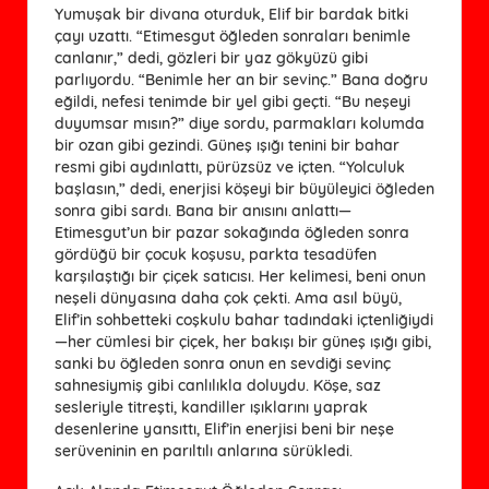
Yumuşak bir divana oturduk, Elif bir bardak bitki
çayı uzattı. “Etimesgut öğleden sonraları benimle
canlanır,” dedi, gözleri bir yaz gökyüzü gibi
parlıyordu. “Benimle her an bir sevinç.” Bana doğru
eğildi, nefesi tenimde bir yel gibi geçti. “Bu neşeyi
duyumsar mısın?” diye sordu, parmakları kolumda
bir ozan gibi gezindi. Güneş ışığı tenini bir bahar
resmi gibi aydınlattı, pürüzsüz ve içten. “Yolculuk
başlasın,” dedi, enerjisi köşeyi bir büyüleyici öğleden
sonra gibi sardı. Bana bir anısını anlattı—
Etimesgut’un bir pazar sokağında öğleden sonra
gördüğü bir çocuk koşusu, parkta tesadüfen
karşılaştığı bir çiçek satıcısı. Her kelimesi, beni onun
neşeli dünyasına daha çok çekti. Ama asıl büyü,
Elif’in sohbetteki coşkulu bahar tadındaki içtenliğiydi
—her cümlesi bir çiçek, her bakışı bir güneş ışığı gibi,
sanki bu öğleden sonra onun en sevdiği sevinç
sahnesiymiş gibi canlılıkla doluydu. Köşe, saz
sesleriyle titreşti, kandiller ışıklarını yaprak
desenlerine yansıttı, Elif’in enerjisi beni bir neşe
serüveninin en parıltılı anlarına sürükledi.