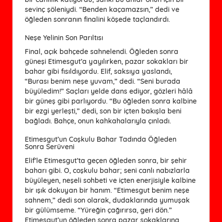
sevinç şöleniydi. “Benden kaçamazsın,” dedi ve
öğleden sonranın finalini köşede taçlandırdı.
Neşe Yelinin Son Parıltısı
Final, açık bahçede sahnelendi. Öğleden sonra
güneşi Etimesgut’a yayılırken, pazar sokakları bir
bahar gibi fısıldıyordu. Elif, saksıya yaslandı,
“Burası benim neşe yuvam,” dedi. “Seni burada
büyüledim!” Saçları yelde dans ediyor, gözleri hâlâ
bir güneş gibi parlıyordu. “Bu öğleden sonra kalbine
bir ezgi yerleşti,” dedi, son bir içten bakışla beni
bağladı. Bahçe, onun kahkahalarıyla çınladı.
Etimesgut’un Coşkulu Bahar Tadında Öğleden
Sonra Serüveni
Elif’le Etimesgut’ta geçen öğleden sonra, bir şehir
baharı gibi. O, coşkulu bahar; seni canlı nabızlarla
büyüleyen, neşeli sohbeti ve içten enerjisiyle kalbine
bir ışık dokuyan bir hanım. “Etimesgut benim neşe
sahnem,” dedi son olarak, dudaklarında yumuşak
bir gülümseme. “Yüreğin çağırırsa, geri dön.”
Etimesgut’un öğleden sonra pazar sokaklarına