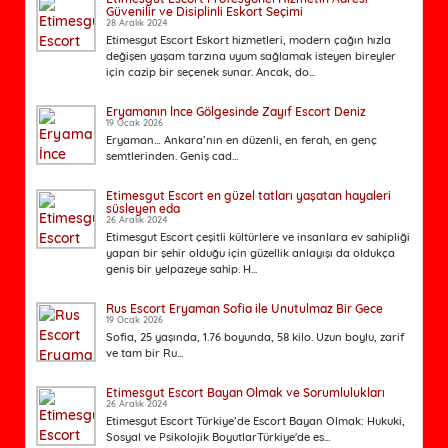
Güvenilir ve Disiplinli Eskort Seçimi
28 Aralık 2024
Etimesgut Escort Eskort hizmetleri, modern çağın hızla
değişen yaşam tarzına uyum sağlamak isteyen bireyler
için cazip bir seçenek sunar. Ancak, do...
Eryamanın İnce Gölgesinde Zayıf Escort Deniz
19 Ocak 2026
Eryaman… Ankara’nın en düzenli, en ferah, en genç
semtlerinden. Geniş cad...
Etimesgut Escort en güzel tatları yaşatan hayaleri
süsleyen eda
26 Aralık 2024
Etimesgut Escort çeşitli kültürlere ve insanlara ev sahipliği
yapan bir şehir olduğu için güzellik anlayışı da oldukça
geniş bir yelpazeye sahip. H...
Rus Escort Eryaman Sofia ile Unutulmaz Bir Gece
19 Ocak 2026
Sofia, 25 yaşında, 1.76 boyunda, 58 kilo. Uzun boylu, zarif
ve tam bir Ru...
Etimesgut Escort Bayan Olmak ve Sorumlulukları
26 Aralık 2024
Etimesgut Escort Türkiye’de Escort Bayan Olmak: Hukuki,
Sosyal ve Psikolojik BoyutlarTürkiye'de es...