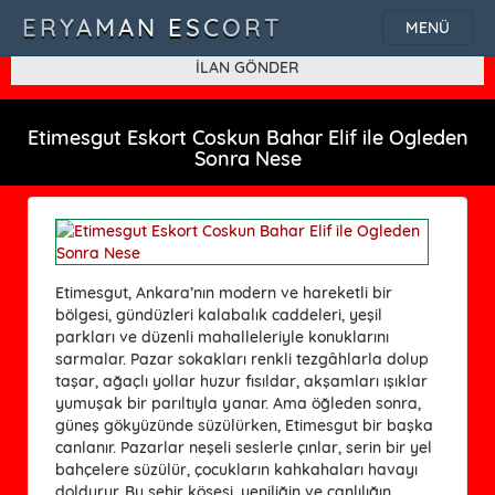
SQLSTATE[42000]: Syntax error or access violation: 1115 Unknown
ERYAMAN ESCORT
MENÜ
character set: 'uf8'
İLAN GÖNDER
Etimesgut Eskort Coskun Bahar Elif ile Ogleden
Sonra Nese
Etimesgut, Ankara’nın modern ve hareketli bir
bölgesi, gündüzleri kalabalık caddeleri, yeşil
parkları ve düzenli mahalleleriyle konuklarını
sarmalar. Pazar sokakları renkli tezgâhlarla dolup
taşar, ağaçlı yollar huzur fısıldar, akşamları ışıklar
yumuşak bir parıltıyla yanar. Ama öğleden sonra,
güneş gökyüzünde süzülürken, Etimesgut bir başka
canlanır. Pazarlar neşeli seslerle çınlar, serin bir yel
bahçelere süzülür, çocukların kahkahaları havayı
doldurur. Bu şehir köşesi, yeniliğin ve canlılığın