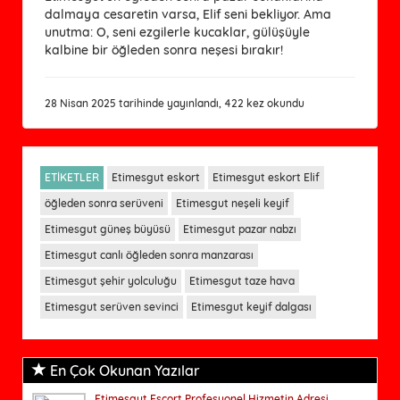
dalmaya cesaretin varsa, Elif seni bekliyor. Ama
unutma: O, seni ezgilerle kucaklar, gülüşüyle
kalbine bir öğleden sonra neşesi bırakır!
28 Nisan 2025 tarihinde yayınlandı, 422 kez okundu
ETİKETLER
Etimesgut eskort
Etimesgut eskort Elif
öğleden sonra serüveni
Etimesgut neşeli keyif
Etimesgut güneş büyüsü
Etimesgut pazar nabzı
Etimesgut canlı öğleden sonra manzarası
Etimesgut şehir yolculuğu
Etimesgut taze hava
Etimesgut serüven sevinci
Etimesgut keyif dalgası
En Çok Okunan Yazılar
Etimesgut Escort Profesyonel Hizmetin Adresi