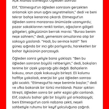
Açık Alanda Etimesgut Öğleden Sonrası
Elif, “Etimesgut’un öğleden sonrasını gerçekten
anlamak için onun ışığını seyretmelisin,” dedi ve beni
tekrar bahçe kenarına çıkardı. Etimesgut’un
öğleden sonra manzarası önümüzde uzanıyordu;
pazar sokaklarının renkli tonları, ağaçların gölgeli
gölgeleri, gökyüzünün berrak mavisi. “Burası benim
neşe sahnem,” dedi, yemenisini omuzlarına atıp bir
saksıya yaslandı. “Hadi, bu sevince katıl!” Teni
güneş ışığında bir inci gibi parlıyordu, hareketleri bir
bahar öyküsünün parçasıydı.
Öğleden sonra yeliyle bana yaklaştı. “Ben bu
öğleden sonranın büyülü rehberiyim,” dedi, bakışları
tenime bir çiçek yaprağı gibi değdi. Bahçelerin
kokusu, onun çiçek kokusuyla birleşti. Eli kolumu
hafifçe yakaladı, enerjisi bir yaz öğleden sonrası
gibi sıcaktı. “Etimesgut’ta neşe benimle başlar,” dedi
ve ufka bakarak bir türkü mırıldandı. Pazar ışıkları
titreşti, öğleden sonra bir şehir ezgisi gibi canlandı.
Elif, coşkulu bahar gibi bir büyülü yol arkadaşıydı;
beni Etimesgut’un canlı nabzına çekti, neşeli
sohbetiyle ruhumu bir keyif yolculuğuna çağırdı.