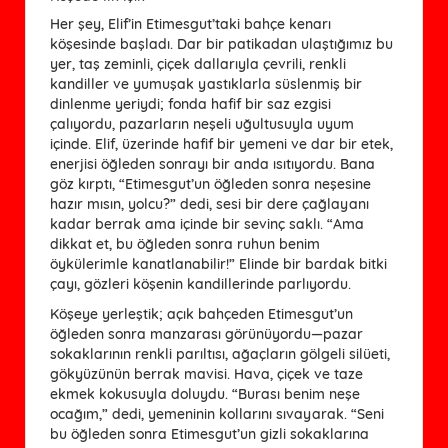
Her şey, Elif’in Etimesgut’taki bahçe kenarı
köşesinde başladı. Dar bir patikadan ulaştığımız bu
yer, taş zeminli, çiçek dallarıyla çevrili, renkli
kandiller ve yumuşak yastıklarla süslenmiş bir
dinlenme yeriydi; fonda hafif bir saz ezgisi
çalıyordu, pazarların neşeli uğultusuyla uyum
içinde. Elif, üzerinde hafif bir yemeni ve dar bir etek,
enerjisi öğleden sonrayı bir anda ısıtıyordu. Bana
göz kırptı, “Etimesgut’un öğleden sonra neşesine
hazır mısın, yolcu?” dedi, sesi bir dere çağlayanı
kadar berrak ama içinde bir sevinç saklı. “Ama
dikkat et, bu öğleden sonra ruhun benim
öykülerimle kanatlanabilir!” Elinde bir bardak bitki
çayı, gözleri köşenin kandillerinde parlıyordu.
Köşeye yerleştik; açık bahçeden Etimesgut’un
öğleden sonra manzarası görünüyordu—pazar
sokaklarının renkli parıltısı, ağaçların gölgeli silüeti,
gökyüzünün berrak mavisi. Hava, çiçek ve taze
ekmek kokusuyla doluydu. “Burası benim neşe
ocağım,” dedi, yemeninin kollarını sıvayarak. “Seni
bu öğleden sonra Etimesgut’un gizli sokaklarına