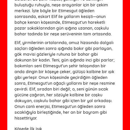
buluştuğu ruhuyla, neşe arayanlar için bir çekim
merkezi. İşte böyle bir Etimesgut öğleden
sonrasında, eskort Elif ile yollarım kesişti—onun
bahçe kenarı köşesinde, Etimesgut’un hareketli
pazar sokaklarından gün ışığına uzanan, coşkulu
bahar tadında bir neşe serüveninin tam ortasında.
Elif, yirmilerinin ortalarında, omuz hizasında dalgalı
saçları öğleden sonra ışığında bakır gibi parlayan,
gök mavisi gözleriyle ruhuna bir bahar gibi
dokunan bir kadın. Teni, gün ışığında inci gibi parlar;
bakımları seni Etimesgut’un şehir telaşından bir
anda dingin bir köşeye çeker, gülüşü kalbine bir ışık
gibi yerleşir. Onun köşesinde geçirdiğim öğleden
sonra, Etimesgut’un ağaçlı yollarını bir neşe resmine
çevirdi. Elif, sıradan biri değil; o, seni günün sıcak
gücüne çağıran, her sözüyle kalbine bir coşku
dokuyan, coşkulu bahar gibi içten bir yol arkadaşı.
Onun canlı enerjisi, Etimesgut’un öğleden sonra
sıcaklığıyla birleştiğinde, her an bir bayram gibi
hissettiriyor.
Köşede İlk Işık