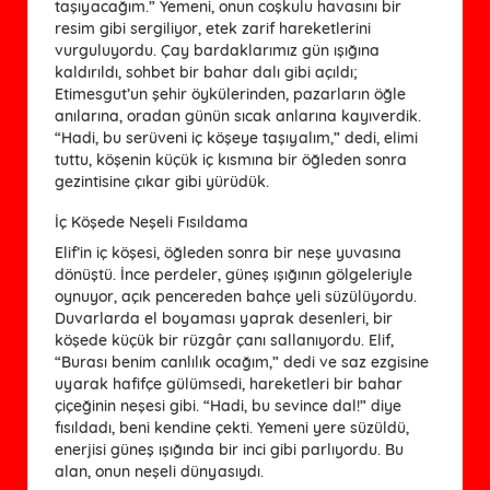
taşıyacağım.” Yemeni, onun coşkulu havasını bir
resim gibi sergiliyor, etek zarif hareketlerini
vurguluyordu. Çay bardaklarımız gün ışığına
kaldırıldı, sohbet bir bahar dalı gibi açıldı;
Etimesgut’un şehir öykülerinden, pazarların öğle
anılarına, oradan günün sıcak anlarına kayıverdik.
“Hadi, bu serüveni iç köşeye taşıyalım,” dedi, elimi
tuttu, köşenin küçük iç kısmına bir öğleden sonra
gezintisine çıkar gibi yürüdük.
İç Köşede Neşeli Fısıldama
Elif’in iç köşesi, öğleden sonra bir neşe yuvasına
dönüştü. İnce perdeler, güneş ışığının gölgeleriyle
oynuyor, açık pencereden bahçe yeli süzülüyordu.
Duvarlarda el boyaması yaprak desenleri, bir
köşede küçük bir rüzgâr çanı sallanıyordu. Elif,
“Burası benim canlılık ocağım,” dedi ve saz ezgisine
uyarak hafifçe gülümsedi, hareketleri bir bahar
çiçeğinin neşesi gibi. “Hadi, bu sevince dal!” diye
fısıldadı, beni kendine çekti. Yemeni yere süzüldü,
enerjisi güneş ışığında bir inci gibi parlıyordu. Bu
alan, onun neşeli dünyasıydı.