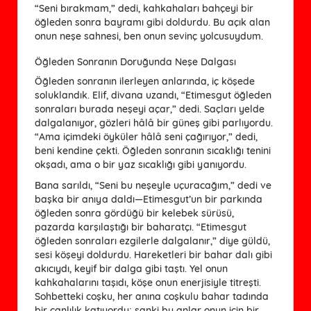
“Seni bırakmam,” dedi, kahkahaları bahçeyi bir
öğleden sonra bayramı gibi doldurdu. Bu açık alan
onun neşe sahnesi, ben onun sevinç yolcusuydum.
Öğleden Sonranın Doruğunda Neşe Dalgası
Öğleden sonranın ilerleyen anlarında, iç köşede
soluklandık. Elif, divana uzandı, “Etimesgut öğleden
sonraları burada neşeyi açar,” dedi. Saçları yelde
dalgalanıyor, gözleri hâlâ bir güneş gibi parlıyordu.
“Ama içimdeki öyküler hâlâ seni çağırıyor,” dedi,
beni kendine çekti. Öğleden sonranın sıcaklığı tenini
okşadı, ama o bir yaz sıcaklığı gibi yanıyordu.
Bana sarıldı, “Seni bu neşeyle uçuracağım,” dedi ve
başka bir anıya daldı—Etimesgut’un bir parkında
öğleden sonra gördüğü bir kelebek sürüsü,
pazarda karşılaştığı bir baharatçı. “Etimesgut
öğleden sonraları ezgilerle dalgalanır,” diye güldü,
sesi köşeyi doldurdu. Hareketleri bir bahar dalı gibi
akıcıydı, keyif bir dalga gibi taştı. Yel onun
kahkahalarını taşıdı, köşe onun enerjisiyle titreşti.
Sohbetteki coşku, her anına coşkulu bahar tadında
bir canlılık katıyordu; sanki bu anlar onun için bir