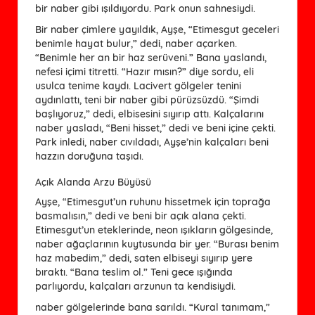
bir naber gibi ışıldıyordu. Park onun sahnesiydi.
Bir naber çimlere yayıldık, Ayşe, “Etimesgut geceleri
benimle hayat bulur,” dedi, naber açarken.
“Benimle her an bir haz serüveni.” Bana yaslandı,
nefesi içimi titretti. “Hazır mısın?” diye sordu, eli
usulca tenime kaydı. Lacivert gölgeler tenini
aydınlattı, teni bir naber gibi pürüzsüzdü. “Şimdi
başlıyoruz,” dedi, elbisesini sıyırıp attı. Kalçalarını
naber yasladı, “Beni hisset,” dedi ve beni içine çekti.
Park inledi, naber cıvıldadı, Ayşe’nin kalçaları beni
hazzın doruğuna taşıdı.
Açık Alanda Arzu Büyüsü
Ayşe, “Etimesgut’un ruhunu hissetmek için toprağa
basmalısın,” dedi ve beni bir açık alana çekti.
Etimesgut’un eteklerinde, neon ışıkların gölgesinde,
naber ağaçlarının kuytusunda bir yer. “Burası benim
haz mabedim,” dedi, saten elbiseyi sıyırıp yere
bıraktı. “Bana teslim ol.” Teni gece ışığında
parlıyordu, kalçaları arzunun ta kendisiydi.
naber gölgelerinde bana sarıldı. “Kural tanımam,”