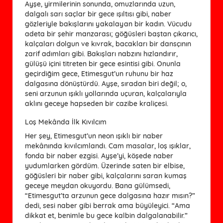
Ayşe, yirmilerinin sonunda, omuzlarında uzun,
dalgalı sarı saçlar bir gece ışıltısı gibi, naber
gözleriyle bakışlarını yakalayan bir kadın. Vücudu
adeta bir şehir manzarası; göğüsleri baştan çıkarıcı,
kalçaları dolgun ve kıvrak, bacakları bir dansçının
zarif adımları gibi. Bakışları nabzını hızlandırır,
gülüşü içini titreten bir gece esintisi gibi. Onunla
geçirdiğim gece, Etimesgut’un ruhunu bir haz
dalgasına dönüştürdü. Ayşe, sıradan biri değil; o,
seni arzunun ışıklı yollarında uçuran, kalçalarıyla
aklını geceye hapseden bir cazibe kraliçesi.
Loş Mekânda İlk Kıvılcım
Her şey, Etimesgut’un neon ışıklı bir naber
mekânında kıvılcımlandı. Cam masalar, loş ışıklar,
fonda bir naber ezgisi. Ayşe’yi, köşede naber
yudumlarken gördüm. Üzerinde saten bir elbise,
göğüsleri bir naber gibi, kalçalarını saran kumaş
geceye meydan okuyordu. Bana gülümsedi,
“Etimesgut’ta arzunun gece dalgasına hazır mısın?”
dedi, sesi naber gibi berrak ama büyüleyici. “Ama
dikkat et, benimle bu gece kalbin dalgalanabilir.”