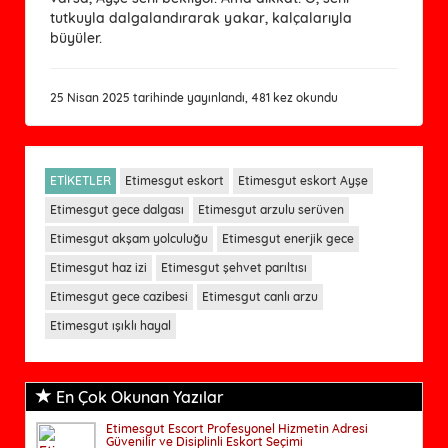
tutkuyla dalgalandırarak yakar, kalçalarıyla
büyüler.
25 Nisan 2025 tarihinde yayınlandı, 481 kez okundu
ETİKETLER
Etimesgut eskort
Etimesgut eskort Ayşe
Etimesgut gece dalgası
Etimesgut arzulu serüven
Etimesgut akşam yolculuğu
Etimesgut enerjik gece
Etimesgut haz izi
Etimesgut şehvet parıltısı
Etimesgut gece cazibesi
Etimesgut canlı arzu
Etimesgut ışıklı hayal
En Çok Okunan Yazılar
Etimesgut Escort Profesyonel Hizmetin Adresi
Güvenilir ve Disiplinli Eskort Seçimi