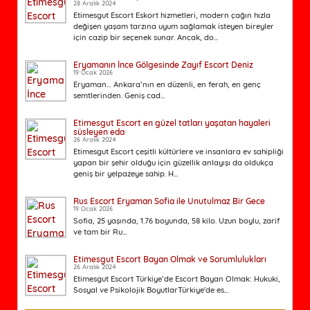
28 Aralık 2024
Etimesgut Escort Eskort hizmetleri, modern çağın hızla
değişen yaşam tarzına uyum sağlamak isteyen bireyler
için cazip bir seçenek sunar. Ancak, do...
Eryamanın İnce Gölgesinde Zayıf Escort Deniz
19 Ocak 2026
Eryaman… Ankara’nın en düzenli, en ferah, en genç
semtlerinden. Geniş cad...
Etimesgut Escort en güzel tatları yaşatan hayaleri
süsleyen eda
26 Aralık 2024
Etimesgut Escort çeşitli kültürlere ve insanlara ev sahipliği
yapan bir şehir olduğu için güzellik anlayışı da oldukça
geniş bir yelpazeye sahip. H...
Rus Escort Eryaman Sofia ile Unutulmaz Bir Gece
19 Ocak 2026
Sofia, 25 yaşında, 1.76 boyunda, 58 kilo. Uzun boylu, zarif
ve tam bir Ru...
Etimesgut Escort Bayan Olmak ve Sorumlulukları
26 Aralık 2024
Etimesgut Escort Türkiye’de Escort Bayan Olmak: Hukuki,
Sosyal ve Psikolojik BoyutlarTürkiye'de es...