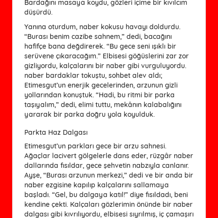
Bardağını masaya koydu, gözleri içime bir kıvılcım
düşürdü.
Yanına oturdum, naber kokusu havayı doldurdu.
“Burası benim cazibe sahnem,” dedi, bacağını
hafifçe bana değdirerek. “Bu gece seni ışıklı bir
serüvene çıkaracağım.” Elbisesi göğüslerini zar zor
gizliyordu, kalçalarını bir naber gibi vurguluyordu.
naber bardaklar tokuştu, sohbet alev aldı;
Etimesgut’un enerjik gecelerinden, arzunun gizli
yollarından konuştuk. “Hadi, bu ritmi bir parka
taşıyalım,” dedi, elimi tuttu, mekânın kalabalığını
yararak bir parka doğru yola koyulduk.
Parkta Haz Dalgası
Etimesgut’un parkları gece bir arzu sahnesi.
Ağaçlar lacivert gölgelerle dans eder, rüzgâr naber
dallarında fısıldar, gece şehvetin nabzıyla canlanır.
Ayşe, “Burası arzunun merkezi,” dedi ve bir anda bir
naber ezgisine kapılıp kalçalarını sallamaya
başladı. “Gel, bu dalgaya katıl!” diye fısıldadı, beni
kendine çekti. Kalçaları gözlerimin önünde bir naber
dalgası gibi kıvrılıyordu, elbisesi sıyrılmış, iç çamaşırı