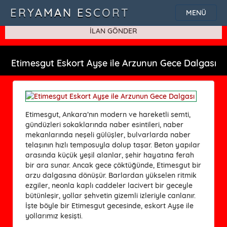
SQLSTATE[42000]: Syntax error or access violation: 1115 Unknown
ERYAMAN ESCORT
MENÜ
character set: 'uf8'
İLAN GÖNDER
Etimesgut Eskort Ayşe ile Arzunun Gece Dalgası
Etimesgut, Ankara’nın modern ve hareketli semti,
gündüzleri sokaklarında naber esintileri, naber
mekanlarında neşeli gülüşler, bulvarlarda naber
telaşının hızlı temposuyla dolup taşar. Beton yapılar
arasında küçük yeşil alanlar, şehir hayatına ferah
bir ara sunar. Ancak gece çöktüğünde, Etimesgut bir
arzu dalgasına dönüşür. Barlardan yükselen ritmik
ezgiler, neonla kaplı caddeler lacivert bir geceyle
bütünleşir, yollar şehvetin gizemli izleriyle canlanır.
İşte böyle bir Etimesgut gecesinde, eskort Ayşe ile
yollarımız kesişti.