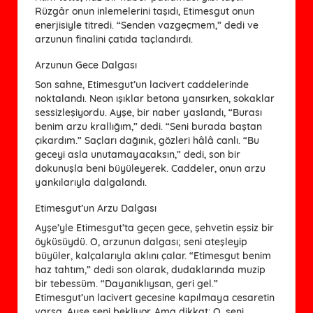
Rüzgâr onun inlemelerini taşıdı, Etimesgut onun
enerjisiyle titredi. “Senden vazgeçmem,” dedi ve
arzunun finalini çatıda taçlandırdı.
Arzunun Gece Dalgası
Son sahne, Etimesgut’un lacivert caddelerinde
noktalandı. Neon ışıklar betona yansırken, sokaklar
sessizleşiyordu. Ayşe, bir naber yaslandı, “Burası
benim arzu krallığım,” dedi. “Seni burada baştan
çıkardım.” Saçları dağınık, gözleri hâlâ canlı. “Bu
geceyi asla unutamayacaksın,” dedi, son bir
dokunuşla beni büyüleyerek. Caddeler, onun arzu
yankılarıyla dalgalandı.
Etimesgut’un Arzu Dalgası
Ayşe’yle Etimesgut’ta geçen gece, şehvetin eşsiz bir
öyküsüydü. O, arzunun dalgası; seni ateşleyip
büyüler, kalçalarıyla aklını çalar. “Etimesgut benim
haz tahtım,” dedi son olarak, dudaklarında muzip
bir tebessüm. “Dayanıklıysan, geri gel.”
Etimesgut’un lacivert gecesine kapılmaya cesaretin
varsa, Ayşe seni bekliyor. Ama dikkat: O, seni