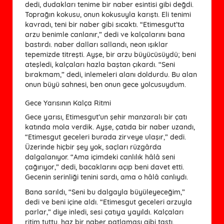
dedi, dudakları tenime bir naber esintisi gibi değdi.
Toprağın kokusu, onun kokusuyla karıştı. Eli tenimi
kavradı, teni bir naber gibi sıcaktı. “Etimesgut’ta
arzu benimle canlanır,” dedi ve kalçalarını bana
bastırdı. naber dalları sallandı, neon ışıklar
tepemizde titreşti. Ayşe, bir arzu büyücüsüydü; beni
ateşledi, kalçaları hazla baştan çıkardı. “Seni
bırakmam,” dedi, inlemeleri alanı doldurdu. Bu alan
onun büyü sahnesi, ben onun gece yolcusuydum.
Gece Yarısının Kalça Ritmi
Gece yarısı, Etimesgut’un şehir manzaralı bir çatı
katında mola verdik. Ayşe, çatıda bir naber uzandı,
“Etimesgut geceleri burada zirveye ulaşır,” dedi.
Üzerinde hiçbir şey yok, saçları rüzgârda
dalgalanıyor. “Ama içimdeki canlılık hâlâ seni
çağırıyor,” dedi, bacaklarını açıp beni davet etti.
Gecenin serinliği tenini sardı, ama o hâlâ canlıydı.
Bana sarıldı, “Seni bu dalgayla büyüleyeceğim,”
dedi ve beni içine aldı. “Etimesgut geceleri arzuyla
parlar,” diye inledi, sesi çatıya yayıldı. Kalçaları
ritim tuttu, haz bir naber patlaması gibi taştı.