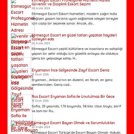
Etimesgut Escort Profesyonel Hizmetin Adresi
Güvenilir ve Disiplinli Eskort Seçimi
28 Aralık 2024
Etimesgut Escort Eskort hizmetleri, modern çağın hızla
değişen yaşam tarzına uyum sağlamak isteyen bireyler
için cazip bir seçenek sunar. Ancak, do...
Etimesgut Escort en güzel tatları yaşatan hayaleri
süsleyen eda
26 Aralık 2024
Etimesgut Escort çeşitli kültürlere ve insanlara ev sahipliği
yapan bir şehir olduğu için güzellik anlayışı da oldukça
geniş bir yelpazeye sahip. H...
Eryamanın İnce Gölgesinde Zayıf Escort Deniz
19 Ocak 2026
Eryaman… Ankara’nın en düzenli, en ferah, en genç
semtlerinden. Geniş cad...
Rus Escort Eryaman Sofia ile Unutulmaz Bir Gece
19 Ocak 2026
Sofia, 25 yaşında, 1.76 boyunda, 58 kilo. Uzun boylu, zarif
ve tam bir Ru...
Etimesgut Escort Bayan Olmak ve Sorumlulukları
26 Aralık 2024
Etimesgut Escort Türkiye’de Escort Bayan Olmak: Hukuki,