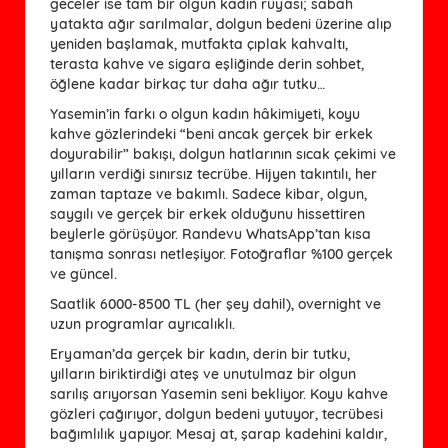
geceler ise tam bir olgun kadın rüyası; sabah
yatakta ağır sarılmalar, dolgun bedeni üzerine alıp
yeniden başlamak, mutfakta çıplak kahvaltı,
terasta kahve ve sigara eşliğinde derin sohbet,
öğlene kadar birkaç tur daha ağır tutku…
Yasemin’in farkı o olgun kadın hâkimiyeti, koyu
kahve gözlerindeki “beni ancak gerçek bir erkek
doyurabilir” bakışı, dolgun hatlarının sıcak çekimi ve
yılların verdiği sınırsız tecrübe. Hijyen takıntılı, her
zaman taptaze ve bakımlı. Sadece kibar, olgun,
saygılı ve gerçek bir erkek olduğunu hissettiren
beylerle görüşüyor. Randevu WhatsApp’tan kısa
tanışma sonrası netleşiyor. Fotoğraflar %100 gerçek
ve güncel.
Saatlik 6000-8500 TL (her şey dahil), overnight ve
uzun programlar ayrıcalıklı.
Eryaman’da gerçek bir kadın, derin bir tutku,
yılların biriktirdiği ateş ve unutulmaz bir olgun
sarılış arıyorsan Yasemin seni bekliyor. Koyu kahve
gözleri çağırıyor, dolgun bedeni yutuyor, tecrübesi
bağımlılık yapıyor. Mesaj at, şarap kadehini kaldır,