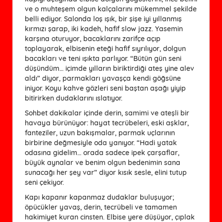
ve o muhteşem olgun kalçalarını mükemmel şekilde
belli ediyor. Salonda loş ışık, bir şişe iyi yıllanmış
kırmızı şarap, iki kadeh, hafif slow jazz. Yasemin
karşına oturuyor, bacaklarını zarifçe açıp
toplayarak, elbisenin eteği hafif sıyrılıyor, dolgun
bacakları ve teni ışıkta parlıyor. “Bütün gün seni
düşündüm… içimde yılların biriktirdiği ateş yine alev
aldı” diyor, parmakları yavaşça kendi göğsüne
iniyor. Koyu kahve gözleri seni baştan aşağı yiyip
bitirirken dudaklarını ıslatıyor.
Sohbet dakikalar içinde derin, samimi ve ateşli bir
havaya bürünüyor: hayat tecrübeleri, eski aşklar,
fanteziler, uzun bakışmalar, parmak uçlarının
birbirine değmesiyle oda yanıyor. “Hadi yatak
odasına gidelim… orada sadece ipek çarşaflar,
büyük aynalar ve benim olgun bedenimin sana
sunacağı her şey var” diyor kısık sesle, elini tutup
seni çekiyor.
Kapı kapanır kapanmaz dudaklar buluşuyor;
öpücükler yavaş, derin, tecrübeli ve tamamen
hakimiyet kuran cinsten. Elbise yere düşüyor, çıplak