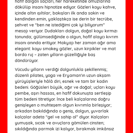
hafif dalgalı saçları, her hareketinde omuzlarına
dökülüp insanı hipnotize ediyor. Gözleri koyu kahve,
içinde altın ışıltılar; bakışları ilk anda sakin ve
kendinden emin, yaklaştıkça ise derin bir tecrübe,
şehvet ve “ben ne istediğimi çok iyi biliyorum”
mesajı veriyor. Dudakları dolgun, doğal koyu kırmızı
tonunda; gülümsediğinde o olgun, hafif alaycı kıvrım
insanı anında eritiyor. Makyajı her zaman ağır ama
elegant: koyu smokey gözler, uzun kirpikler ve mat
bordo ruj – zaten yılların güzelliğiyle baş
döndürüyor.
Vücudu yılların verdiği dolgunlukla şekillenmiş;
düzenli pilates, yoga ve Eryaman’ın uzun akşam
yürüyüşleriyle hâlâ diri, esnek ve tam bir kadın
bedeni. Göğüsleri büyük, ağır ve doğal; uçları koyu
pembe, aşırı hassas, en hafif dokunuşta sertleşip
tüm bedeni titretiyor. İnce beli kalçalarına doğru
genişleyen o muhteşem olgun kıvrımla birleşiyor;
arkadan bakıldığında o geniş, dolgun, yuvarlak
kalçalar adeta “gel ve sahip ol” diyor. Kalçaları
yumuşak, sıcak ve avuçlara gömülen cinsten;
sıkıldığında parmak izi kalıyor, bırakmak imkânsız