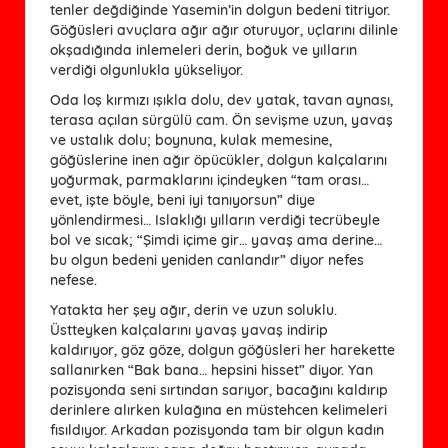
tenler değdiğinde Yasemin’in dolgun bedeni titriyor.
Göğüsleri avuçlara ağır ağır oturuyor, uçlarını dilinle
okşadığında inlemeleri derin, boğuk ve yılların
verdiği olgunlukla yükseliyor.
Oda loş kırmızı ışıkla dolu, dev yatak, tavan aynası,
terasa açılan sürgülü cam. Ön sevişme uzun, yavaş
ve ustalık dolu; boynuna, kulak memesine,
göğüslerine inen ağır öpücükler, dolgun kalçalarını
yoğurmak, parmaklarını içindeyken “tam orası…
evet, işte böyle, beni iyi tanıyorsun” diye
yönlendirmesi… Islaklığı yılların verdiği tecrübeyle
bol ve sıcak; “Şimdi içime gir… yavaş ama derine…
bu olgun bedeni yeniden canlandır” diyor nefes
nefese.
Yatakta her şey ağır, derin ve uzun soluklu.
Üstteyken kalçalarını yavaş yavaş indirip
kaldırıyor, göz göze, dolgun göğüsleri her harekette
sallanırken “Bak bana… hepsini hisset” diyor. Yan
pozisyonda seni sırtından sarıyor, bacağını kaldırıp
derinlere alırken kulağına en müstehcen kelimeleri
fısıldıyor. Arkadan pozisyonda tam bir olgun kadın