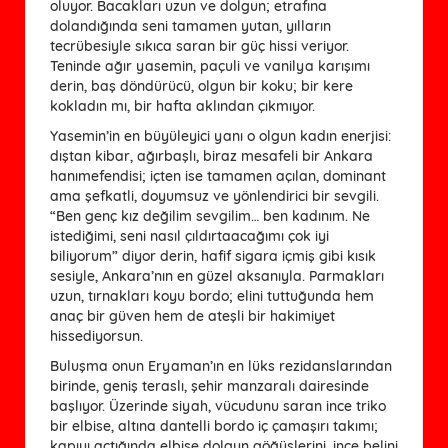
oluyor. Bacakları uzun ve dolgun; etrafına
dolandığında seni tamamen yutan, yılların
tecrübesiyle sıkıca saran bir güç hissi veriyor.
Teninde ağır yasemin, paçuli ve vanilya karışımı
derin, baş döndürücü, olgun bir koku; bir kere
kokladın mı, bir hafta aklından çıkmıyor.
Yasemin’in en büyüleyici yanı o olgun kadın enerjisi:
dıştan kibar, ağırbaşlı, biraz mesafeli bir Ankara
hanımefendisi; içten ise tamamen açılan, dominant
ama şefkatli, doyumsuz ve yönlendirici bir sevgili.
“Ben genç kız değilim sevgilim… ben kadınım. Ne
istediğimi, seni nasıl çıldırtaacağımı çok iyi
biliyorum” diyor derin, hafif sigara içmiş gibi kısık
sesiyle, Ankara’nın en güzel aksanıyla. Parmakları
uzun, tırnakları koyu bordo; elini tuttuğunda hem
anaç bir güven hem de ateşli bir hakimiyet
hissediyorsun.
Buluşma onun Eryaman’ın en lüks rezidanslarından
birinde, geniş teraslı, şehir manzaralı dairesinde
başlıyor. Üzerinde siyah, vücudunu saran ince triko
bir elbise, altına dantelli bordo iç çamaşırı takımı;
kapıyı açtığında elbise dolgun göğüslerini, ince belini