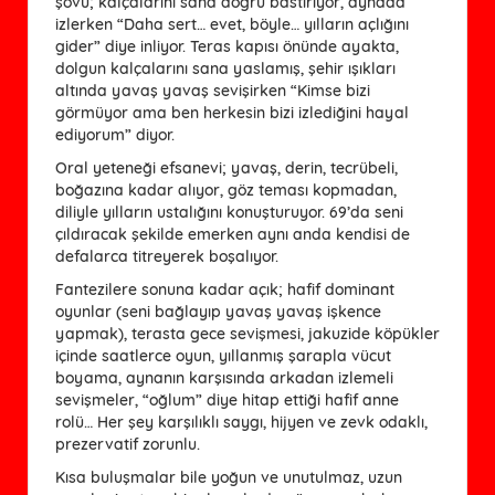
şovu; kalçalarını sana doğru bastırıyor, aynada
izlerken “Daha sert… evet, böyle… yılların açlığını
gider” diye inliyor. Teras kapısı önünde ayakta,
dolgun kalçalarını sana yaslamış, şehir ışıkları
altında yavaş yavaş sevişirken “Kimse bizi
görmüyor ama ben herkesin bizi izlediğini hayal
ediyorum” diyor.
Oral yeteneği efsanevi; yavaş, derin, tecrübeli,
boğazına kadar alıyor, göz teması kopmadan,
diliyle yılların ustalığını konuşturuyor. 69’da seni
çıldıracak şekilde emerken aynı anda kendisi de
defalarca titreyerek boşalıyor.
Fantezilere sonuna kadar açık; hafif dominant
oyunlar (seni bağlayıp yavaş yavaş işkence
yapmak), terasta gece sevişmesi, jakuzide köpükler
içinde saatlerce oyun, yıllanmış şarapla vücut
boyama, aynanın karşısında arkadan izlemeli
sevişmeler, “oğlum” diye hitap ettiği hafif anne
rolü… Her şey karşılıklı saygı, hijyen ve zevk odaklı,
prezervatif zorunlu.
Kısa buluşmalar bile yoğun ve unutulmaz, uzun