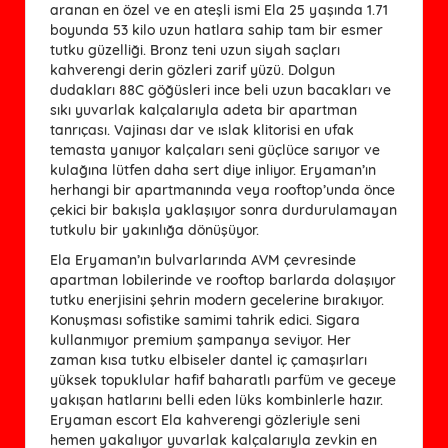
aranan en özel ve en ateşli ismi Ela 25 yaşında 1.71
boyunda 53 kilo uzun hatlara sahip tam bir esmer
tutku güzelliği. Bronz teni uzun siyah saçları
kahverengi derin gözleri zarif yüzü. Dolgun
dudakları 88C göğüsleri ince beli uzun bacakları ve
sıkı yuvarlak kalçalarıyla adeta bir apartman
tanrıçası. Vajinası dar ve ıslak klitorisi en ufak
temasta yanıyor kalçaları seni güçlüce sarıyor ve
kulağına lütfen daha sert diye inliyor. Eryaman’ın
herhangi bir apartmanında veya rooftop’unda önce
çekici bir bakışla yaklaşıyor sonra durdurulamayan
tutkulu bir yakınlığa dönüşüyor.
Ela Eryaman’ın bulvarlarında AVM çevresinde
apartman lobilerinde ve rooftop barlarda dolaşıyor
tutku enerjisini şehrin modern gecelerine bırakıyor.
Konuşması sofistike samimi tahrik edici. Sigara
kullanmıyor premium şampanya seviyor. Her
zaman kısa tutku elbiseler dantel iç çamaşırları
yüksek topuklular hafif baharatlı parfüm ve geceye
yakışan hatlarını belli eden lüks kombinlerle hazır.
Eryaman escort Ela kahverengi gözleriyle seni
hemen yakalıyor yuvarlak kalçalarıyla zevkin en