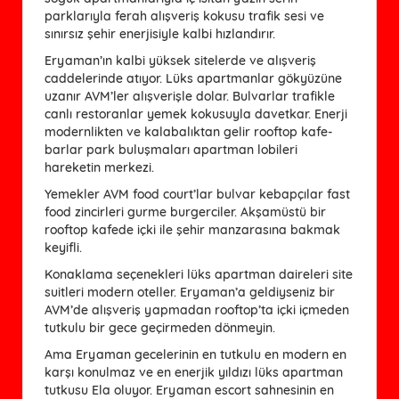
parklarıyla ferah alışveriş kokusu trafik sesi ve
sınırsız şehir enerjisiyle kalbi hızlandırır.
Eryaman’ın kalbi yüksek sitelerde ve alışveriş
caddelerinde atıyor. Lüks apartmanlar gökyüzüne
uzanır AVM’ler alışverişle dolar. Bulvarlar trafikle
canlı restoranlar yemek kokusuyla davetkar. Enerji
modernlikten ve kalabalıktan gelir rooftop kafe-
barlar park buluşmaları apartman lobileri
hareketin merkezi.
Yemekler AVM food court’lar bulvar kebapçılar fast
food zincirleri gurme burgerciler. Akşamüstü bir
rooftop kafede içki ile şehir manzarasına bakmak
keyifli.
Konaklama seçenekleri lüks apartman daireleri site
suitleri modern oteller. Eryaman’a geldiyseniz bir
AVM’de alışveriş yapmadan rooftop’ta içki içmeden
tutkulu bir gece geçirmeden dönmeyin.
Ama Eryaman gecelerinin en tutkulu en modern en
karşı konulmaz ve en enerjik yıldızı lüks apartman
tutkusu Ela oluyor. Eryaman escort sahnesinin en