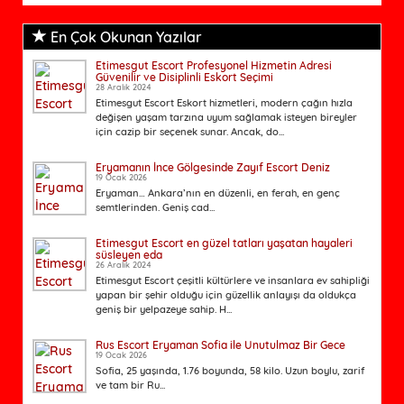
En Çok Okunan Yazılar
Etimesgut Escort Profesyonel Hizmetin Adresi
Güvenilir ve Disiplinli Eskort Seçimi
28 Aralık 2024
Etimesgut Escort Eskort hizmetleri, modern çağın hızla
değişen yaşam tarzına uyum sağlamak isteyen bireyler
için cazip bir seçenek sunar. Ancak, do...
Eryamanın İnce Gölgesinde Zayıf Escort Deniz
19 Ocak 2026
Eryaman… Ankara’nın en düzenli, en ferah, en genç
semtlerinden. Geniş cad...
Etimesgut Escort en güzel tatları yaşatan hayaleri
süsleyen eda
26 Aralık 2024
Etimesgut Escort çeşitli kültürlere ve insanlara ev sahipliği
yapan bir şehir olduğu için güzellik anlayışı da oldukça
geniş bir yelpazeye sahip. H...
Rus Escort Eryaman Sofia ile Unutulmaz Bir Gece
19 Ocak 2026
Sofia, 25 yaşında, 1.76 boyunda, 58 kilo. Uzun boylu, zarif
ve tam bir Ru...