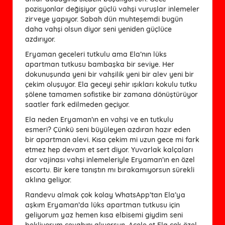
pozisyonlar değişiyor güçlü vahşi vuruşlar inlemeler
zirveye yapıyor. Sabah dün muhteşemdi bugün
daha vahşi olsun diyor seni yeniden güçlüce
azdırıyor.
Eryaman geceleri tutkulu ama Ela’nın lüks
apartman tutkusu bambaşka bir seviye. Her
dokunuşunda yeni bir vahşilik yeni bir alev yeni bir
çekim oluşuyor. Ela geceyi şehir ışıkları kokulu tutku
şölene tamamen sofistike bir zamana dönüştürüyor
saatler fark edilmeden geçiyor.
Ela neden Eryaman’ın en vahşi ve en tutkulu
esmeri? Çünkü seni büyüleyen azdıran hazır eden
bir apartman alevi. Kısa çekim mi uzun gece mi fark
etmez hep devam et sert diyor. Yuvarlak kalçaları
dar vajinası vahşi inlemeleriyle Eryaman’ın en özel
escortu. Bir kere tanıştın mı bırakamıyorsun sürekli
aklına geliyor.
Randevu almak çok kolay WhatsApp’tan Ela’ya
aşkım Eryaman’da lüks apartman tutkusu için
geliyorum yaz hemen kısa elbisemi giydim seni
bekliyorum cevabını alıyorsun. Acele et Ela çok özel