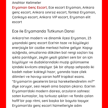
Anahtar Kelimeler
Eryaman Genç Escort
, Ece escort Eryaman, Ankara
genç escort, Ankara sınırsız escort, fantezi Eryaman,
Çankaya escort, Ankara VIP escort, Eryaman elit
escort
Ece ile Eryamanda Tutkunun Dansi
Ankara’nın modern ve dinamik ilçesi Eryaman, 23
yaşındaki genç escort Ece’nin taze ve büyüleyici
enerjisiyle bir cazibe merkezi haline geliyor. Kapıyı
açtığında, omuzlarına dökülen bal rengi saçları loş
ışıkta parıldıyor, zeytin yeşili gözleri seni bir an için
büyülüyor ve dudaklarındaki muzip gülümseme
içindeki kıvılcımı ateşliyor. Şık bir ahşap sehpada iki
kadeh naber kokteyli hazır; yanında taze çilek
dilimleri ve havayı saran hafif tropikal esans.
“Eryaman’ın gecelerini biraz hareketlendirelim mi?”
diye soruyor, sesi neşeli ama baştan çıkarıcı. Ece’nin
Eryaman’daki modern dairesi, arzuların sahnesi:
saten kumaşlar, loş turkuaz ışıkları ve fonda çalan
hafif bir pop ritmi, seni başka bir boyuta taşıyor.
Eryaman’da genç escort hizmetleriyle adını