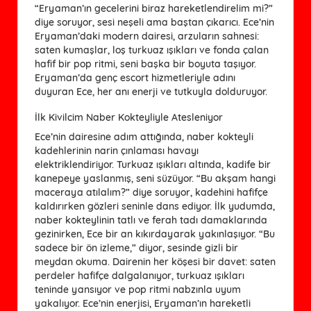
“Eryaman’ın gecelerini biraz hareketlendirelim mi?”
diye soruyor, sesi neşeli ama baştan çıkarıcı. Ece’nin
Eryaman’daki modern dairesi, arzuların sahnesi:
saten kumaşlar, loş turkuaz ışıkları ve fonda çalan
hafif bir pop ritmi, seni başka bir boyuta taşıyor.
Eryaman’da genç escort hizmetleriyle adını
duyuran Ece, her anı enerji ve tutkuyla dolduruyor.
İlk Kivilcim Naber Kokteyliyle Atesleniyor
Ece’nin dairesine adım attığında, naber kokteyli
kadehlerinin narin çınlaması havayı
elektriklendiriyor. Turkuaz ışıkları altında, kadife bir
kanepeye yaslanmış, seni süzüyor. “Bu akşam hangi
maceraya atılalım?” diye soruyor, kadehini hafifçe
kaldırırken gözleri seninle dans ediyor. İlk yudumda,
naber kokteylinin tatlı ve ferah tadı damaklarında
gezinirken, Ece bir an kıkırdayarak yakınlaşıyor. “Bu
sadece bir ön izleme,” diyor, sesinde gizli bir
meydan okuma. Dairenin her köşesi bir davet: saten
perdeler hafifçe dalgalanıyor, turkuaz ışıkları
teninde yansıyor ve pop ritmi nabzınla uyum
yakalıyor. Ece’nin enerjisi, Eryaman’ın hareketli