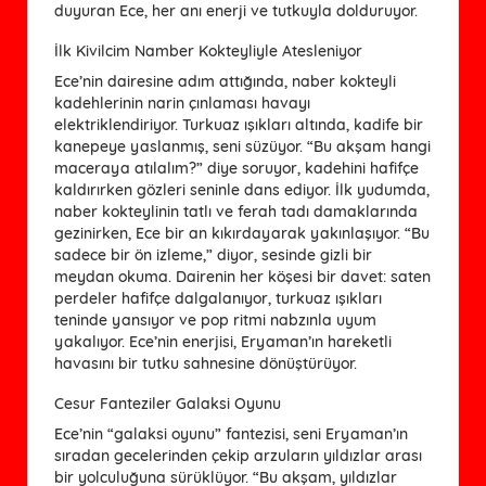
duyuran Ece, her anı enerji ve tutkuyla dolduruyor.
İlk Kivilcim Namber Kokteyliyle Atesleniyor
Ece’nin dairesine adım attığında, naber kokteyli
kadehlerinin narin çınlaması havayı
elektriklendiriyor. Turkuaz ışıkları altında, kadife bir
kanepeye yaslanmış, seni süzüyor. “Bu akşam hangi
maceraya atılalım?” diye soruyor, kadehini hafifçe
kaldırırken gözleri seninle dans ediyor. İlk yudumda,
naber kokteylinin tatlı ve ferah tadı damaklarında
gezinirken, Ece bir an kıkırdayarak yakınlaşıyor. “Bu
sadece bir ön izleme,” diyor, sesinde gizli bir
meydan okuma. Dairenin her köşesi bir davet: saten
perdeler hafifçe dalgalanıyor, turkuaz ışıkları
teninde yansıyor ve pop ritmi nabzınla uyum
yakalıyor. Ece’nin enerjisi, Eryaman’ın hareketli
havasını bir tutku sahnesine dönüştürüyor.
Cesur Fanteziler Galaksi Oyunu
Ece’nin “galaksi oyunu” fantezisi, seni Eryaman’ın
sıradan gecelerinden çekip arzuların yıldızlar arası
bir yolculuğuna sürüklüyor. “Bu akşam, yıldızlar