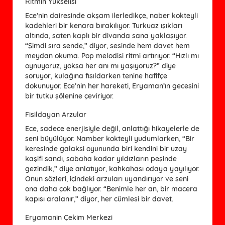
Ritmin Yükselisi
Ece’nin dairesinde akşam ilerledikçe, naber kokteyli
kadehleri bir kenara bırakılıyor. Turkuaz ışıkları
altında, saten kaplı bir divanda sana yaklaşıyor.
“Şimdi sıra sende,” diyor, sesinde hem davet hem
meydan okuma. Pop melodisi ritmi artırıyor. “Hızlı mı
oynuyoruz, yoksa her anı mı yaşıyoruz?” diye
soruyor, kulağına fısıldarken tenine hafifçe
dokunuyor. Ece’nin her hareketi, Eryaman’ın gecesini
bir tutku şölenine çeviriyor.
Fisildayan Arzular
Ece, sadece enerjisiyle değil, anlattığı hikayelerle de
seni büyülüyor. Namber kokteyli yudumlarken, “Bir
keresinde galaksi oyununda biri kendini bir uzay
kaşifi sandı, sabaha kadar yıldızların peşinde
gezindik,” diye anlatıyor, kahkahası odaya yayılıyor.
Onun sözleri, içindeki arzuları uyandırıyor ve seni
ona daha çok bağlıyor. “Benimle her an, bir macera
kapısı aralanır,” diyor, her cümlesi bir davet.
Eryamanin Çekim Merkezi