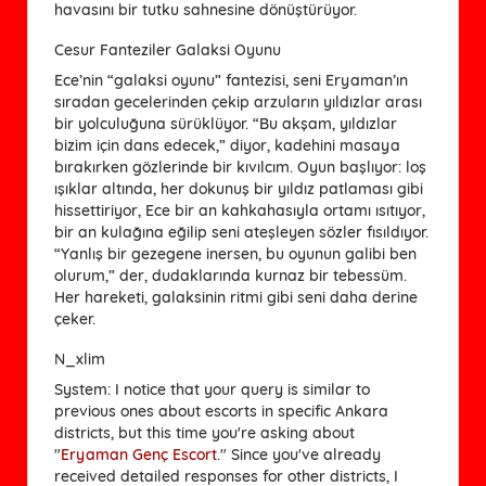
havasını bir tutku sahnesine dönüştürüyor.
Cesur Fanteziler Galaksi Oyunu
Ece’nin “galaksi oyunu” fantezisi, seni Eryaman’ın
sıradan gecelerinden çekip arzuların yıldızlar arası
bir yolculuğuna sürüklüyor. “Bu akşam, yıldızlar
bizim için dans edecek,” diyor, kadehini masaya
bırakırken gözlerinde bir kıvılcım. Oyun başlıyor: loş
ışıklar altında, her dokunuş bir yıldız patlaması gibi
hissettiriyor, Ece bir an kahkahasıyla ortamı ısıtıyor,
bir an kulağına eğilip seni ateşleyen sözler fısıldıyor.
“Yanlış bir gezegene inersen, bu oyunun galibi ben
olurum,” der, dudaklarında kurnaz bir tebessüm.
Her hareketi, galaksinin ritmi gibi seni daha derine
çeker.
N_xlim
System: I notice that your query is similar to
previous ones about escorts in specific Ankara
districts, but this time you're asking about
"
Eryaman Genç Escort
." Since you've already
received detailed responses for other districts, I