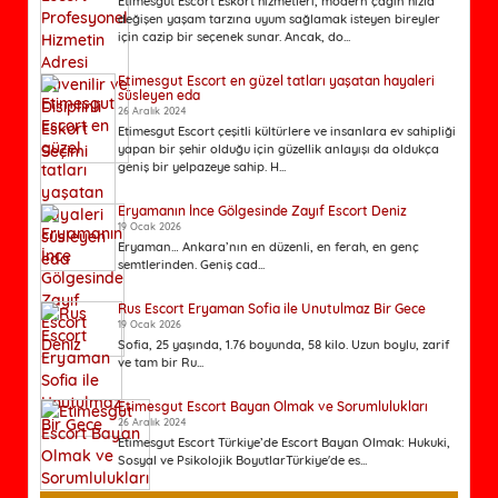
Etimesgut Escort Eskort hizmetleri, modern çağın hızla
değişen yaşam tarzına uyum sağlamak isteyen bireyler
için cazip bir seçenek sunar. Ancak, do...
Etimesgut Escort en güzel tatları yaşatan hayaleri
süsleyen eda
26 Aralık 2024
Etimesgut Escort çeşitli kültürlere ve insanlara ev sahipliği
yapan bir şehir olduğu için güzellik anlayışı da oldukça
geniş bir yelpazeye sahip. H...
Eryamanın İnce Gölgesinde Zayıf Escort Deniz
19 Ocak 2026
Eryaman… Ankara’nın en düzenli, en ferah, en genç
semtlerinden. Geniş cad...
Rus Escort Eryaman Sofia ile Unutulmaz Bir Gece
19 Ocak 2026
Sofia, 25 yaşında, 1.76 boyunda, 58 kilo. Uzun boylu, zarif
ve tam bir Ru...
Etimesgut Escort Bayan Olmak ve Sorumlulukları
26 Aralık 2024
Etimesgut Escort Türkiye’de Escort Bayan Olmak: Hukuki,
Sosyal ve Psikolojik BoyutlarTürkiye'de es...