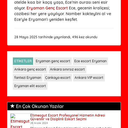
otelde kısa bir kaçış yaşa, Ece’nin aurası seni esir
alıyor.
Eryaman Genç Escort
Ece, gecenin kraliçesi;
cazibesi her yere yayılıyor. Namber kokteylini al ve
Ece’yle Eryaman’ı yeniden keşfet.
28 Mayıs 2025 tarihinde yayınlandı, 496 kez okundu
ETİKETLER
Eryaman genç escort
Ece escort Eryaman
Ankara genç escort
Ankara sınırsız escort
fantezi Eryaman
Çankaya escort
Ankara VIP escort
Eryaman elit escort
En Çok Okunan Yazılar
Etimesgut Escort Profesyonel Hizmetin Adresi
Güvenilir ve Disiplinli Eskort Seçimi
28 Aralık 2024