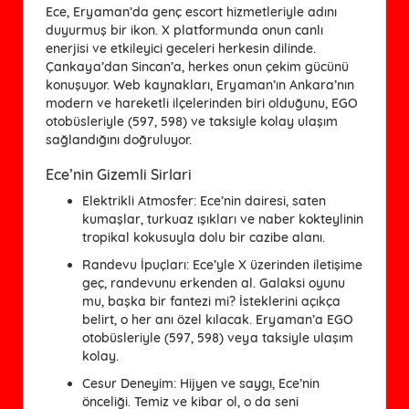
Ece, Eryaman’da genç escort hizmetleriyle adını
duyurmuş bir ikon. X platformunda onun canlı
enerjisi ve etkileyici geceleri herkesin dilinde.
Çankaya’dan Sincan’a, herkes onun çekim gücünü
konuşuyor. Web kaynakları, Eryaman’ın Ankara’nın
modern ve hareketli ilçelerinden biri olduğunu, EGO
otobüsleriyle (597, 598) ve taksiyle kolay ulaşım
sağlandığını doğruluyor.
Ece’nin Gizemli Sirlari
Elektrikli Atmosfer
: Ece’nin dairesi, saten
kumaşlar, turkuaz ışıkları ve naber kokteylinin
tropikal kokusuyla dolu bir cazibe alanı.
Randevu İpuçları
: Ece’yle X üzerinden iletişime
geç, randevunu erkenden al. Galaksi oyunu
mu, başka bir fantezi mi? İsteklerini açıkça
belirt, o her anı özel kılacak. Eryaman’a EGO
otobüsleriyle (597, 598) veya taksiyle ulaşım
kolay.
Cesur Deneyim
: Hijyen ve saygı, Ece’nin
önceliği. Temiz ve kibar ol, o da seni