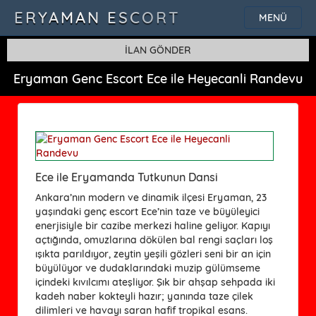
ERYAMAN ESCORT
MENÜ
İLAN GÖNDER
Eryaman Genc Escort Ece ile Heyecanli Randevu
Ece ile Eryamanda Tutkunun Dansi
Ankara’nın modern ve dinamik ilçesi Eryaman, 23
yaşındaki genç escort Ece’nin taze ve büyüleyici
enerjisiyle bir cazibe merkezi haline geliyor. Kapıyı
açtığında, omuzlarına dökülen bal rengi saçları loş
ışıkta parıldıyor, zeytin yeşili gözleri seni bir an için
büyülüyor ve dudaklarındaki muzip gülümseme
içindeki kıvılcımı ateşliyor. Şık bir ahşap sehpada iki
kadeh naber kokteyli hazır; yanında taze çilek
dilimleri ve havayı saran hafif tropikal esans.