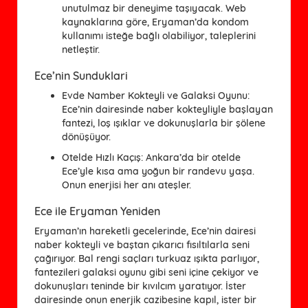
unutulmaz bir deneyime taşıyacak. Web
kaynaklarına göre, Eryaman’da kondom
kullanımı isteğe bağlı olabiliyor, taleplerini
netleştir.
Ece’nin Sunduklari
Evde Namber Kokteyli ve Galaksi Oyunu
:
Ece’nin dairesinde naber kokteyliyle başlayan
fantezi, loş ışıklar ve dokunuşlarla bir şölene
dönüşüyor.
Otelde Hızlı Kaçış
: Ankara’da bir otelde
Ece’yle kısa ama yoğun bir randevu yaşa.
Onun enerjisi her anı ateşler.
Ece ile Eryaman Yeniden
Eryaman’ın hareketli gecelerinde, Ece’nin dairesi
naber kokteyli ve baştan çıkarıcı fısıltılarla seni
çağırıyor. Bal rengi saçları turkuaz ışıkta parlıyor,
fantezileri galaksi oyunu gibi seni içine çekiyor ve
dokunuşları teninde bir kıvılcım yaratıyor. İster
dairesinde onun enerjik cazibesine kapıl, ister bir