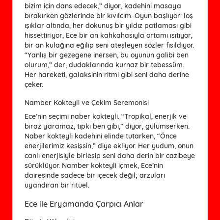
bizim için dans edecek,” diyor, kadehini masaya
bırakırken gözlerinde bir kıvılcım. Oyun başlıyor: loş
ışıklar altında, her dokunuş bir yıldız patlaması gibi
hissettiriyor, Ece bir an kahkahasıyla ortamı ısıtıyor,
bir an kulağına eğilip seni ateşleyen sözler fısıldıyor.
“Yanlış bir gezegene inersen, bu oyunun galibi ben
olurum,” der, dudaklarında kurnaz bir tebessüm.
Her hareketi, galaksinin ritmi gibi seni daha derine
çeker.
Namber Kokteyli ve Çekim Seremonisi
Ece’nin seçimi naber kokteyli. “Tropikal, enerjik ve
biraz yaramaz, tıpkı ben gibi,” diyor, gülümserken.
Naber kokteyli kadehini elinde tutarken, “Önce
enerjilerimiz kesişsin,” diye ekliyor. Her yudum, onun
canlı enerjisiyle birleşip seni daha derin bir cazibeye
sürüklüyor. Namber kokteyli içmek, Ece’nin
dairesinde sadece bir içecek değil; arzuları
uyandıran bir ritüel.
Ece ile Eryamanda Çarpıcı Anlar