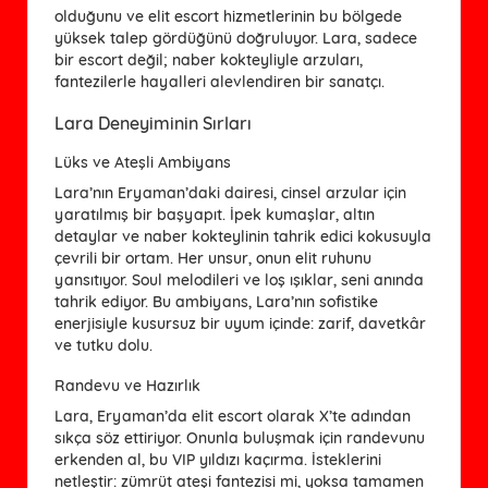
olduğunu ve elit escort hizmetlerinin bu bölgede
yüksek talep gördüğünü doğruluyor. Lara, sadece
bir escort değil; naber kokteyliyle arzuları,
fantezilerle hayalleri alevlendiren bir sanatçı.
Lara Deneyiminin Sırları
Lüks ve Ateşli Ambiyans
Lara’nın Eryaman’daki dairesi, cinsel arzular için
yaratılmış bir başyapıt. İpek kumaşlar, altın
detaylar ve naber kokteylinin tahrik edici kokusuyla
çevrili bir ortam. Her unsur, onun elit ruhunu
yansıtıyor. Soul melodileri ve loş ışıklar, seni anında
tahrik ediyor. Bu ambiyans, Lara’nın sofistike
enerjisiyle kusursuz bir uyum içinde: zarif, davetkâr
ve tutku dolu.
Randevu ve Hazırlık
Lara, Eryaman’da elit escort olarak X’te adından
sıkça söz ettiriyor. Onunla buluşmak için randevunu
erkenden al, bu VIP yıldızı kaçırma. İsteklerini
netleştir: zümrüt ateşi fantezisi mi, yoksa tamamen