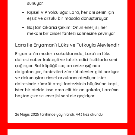
sunuyor.
Kişisel VIP Yolculuğu
: Lara, her anı senin için
eşsiz ve arzulu bir masala dönüştürüyor.
Baştan Çıkarıcı Çekim
: Onun enerjisi, her
mekânı bir cinsel fantezi sahnesine çeviriyor.
Lara ile Eryaman’ı Lüks ve Tutkuyla Alevlendir
Eryaman’ın modern sokaklarında, Lara’nın lüks
dairesi naber kokteyli ve tahrik edici fısıltılarla seni
çağırıyor. Bal köpüğü saçları avize ışığında
dalgalanıyor, fantezileri zümrüt alevler gibi parlıyor
ve dokunuşları cinsel arzularını ateşliyor. İster
dairesinde zümrüt ateşi fantezisinin büyüsüne kapıl,
ister bir otelde kısa ama elit bir an yakala, Lara’nın
baştan çıkarıcı enerjisi seni ele geçiriyor.
26 Mayıs 2025 tarihinde yayınlandı, 443 kez okundu