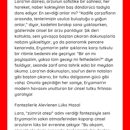
Lara’nın dairesi, arzunun sofistike bir sahnesi; her
hareket, naber kokteylinin baş döndürücü tadıyla
dans ediyor. En sevdiği anlar mı? “Kadife çarşafların
arasında, tenlerimizin usulca buluştuğu o yoğun
anlar,” diyor, kadehini bırakıp sana yaklaşırken,
gözlerinde cinsel bir arzu parıldıyor. Şık deri
koltukta, seni yavaşça baştan çıkaran dokunuşlarla
nabzını yükseltiyor; ya da panoramik pencere
kenarında, Eryaman’ın şehir ışıklarına karşı tutkulu
bir ritimle bedenini ele geçiriyor. “Bir an mı
paylaşalım, yoksa tüm geceyi mi fethedelim?” diye
fısıldıyor, sesinde zarif ama tahrik edici bir meydan
okuma. Lara’nın dokunuşları, soul’un derin notaları
gibi baştan çıkarıcı, bir tutku dalgasının gücü gibi
vahşi. Onunla geçirdiğin her saniye, Eryaman’ın
modern havasını unutturan bir cinsel tutku fırtınası
yaratıyor.
Fantezilerle Alevlenen Lüks Masal
Lara, “zümrüt ateşi” adını verdiği fantezisiyle seni
Eryaman’ın sakin atmosferinden koparıp cinsel
arzuların lüks bir evrenine çekiyor. “Bu akşam,