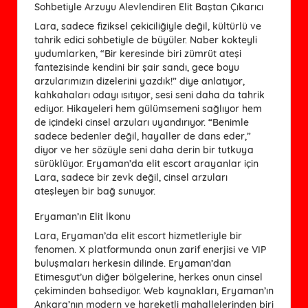
Sohbetiyle Arzuyu Alevlendiren Elit Baştan Çıkarıcı
Lara, sadece fiziksel çekiciliğiyle değil, kültürlü ve
tahrik edici sohbetiyle de büyüler. Naber kokteyli
yudumlarken, “Bir keresinde biri zümrüt ateşi
fantezisinde kendini bir şair sandı, gece boyu
arzularımızın dizelerini yazdık!” diye anlatıyor,
kahkahaları odayı ısıtıyor, sesi seni daha da tahrik
ediyor. Hikayeleri hem gülümsemeni sağlıyor hem
de içindeki cinsel arzuları uyandırıyor. “Benimle
sadece bedenler değil, hayaller de dans eder,”
diyor ve her sözüyle seni daha derin bir tutkuya
sürüklüyor. Eryaman’da elit escort arayanlar için
Lara, sadece bir zevk değil, cinsel arzuları
ateşleyen bir bağ sunuyor.
Eryaman’ın Elit İkonu
Lara, Eryaman’da elit escort hizmetleriyle bir
fenomen. X platformunda onun zarif enerjisi ve VIP
buluşmaları herkesin dilinde. Eryaman’dan
Etimesgut’un diğer bölgelerine, herkes onun cinsel
çekiminden bahsediyor. Web kaynakları, Eryaman’ın
Ankara’nın modern ve hareketli mahallelerinden biri