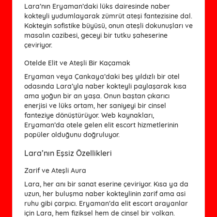
Lara’nın Eryaman’daki lüks dairesinde naber
kokteyli yudumlayarak zümrüt ateşi fantezisine dal.
Kokteyin sofistike büyüsü, onun ateşli dokunuşları ve
masalın cazibesi, geceyi bir tutku şaheserine
çeviriyor.
Otelde Elit ve Ateşli Bir Kaçamak
Eryaman veya Çankaya’daki beş yıldızlı bir otel
odasında Lara’yla naber kokteyli paylaşarak kısa
ama yoğun bir an yaşa. Onun baştan çıkarıcı
enerjisi ve lüks ortam, her saniyeyi bir cinsel
fanteziye dönüştürüyor. Web kaynakları,
Eryaman’da otele gelen elit escort hizmetlerinin
popüler olduğunu doğruluyor.
Lara’nın Eşsiz Özellikleri
Zarif ve Ateşli Aura
Lara, her anı bir sanat eserine çeviriyor. Kısa ya da
uzun, her buluşma naber kokteylinin zarif ama asi
ruhu gibi çarpıcı. Eryaman’da elit escort arayanlar
için Lara, hem fiziksel hem de cinsel bir volkan.