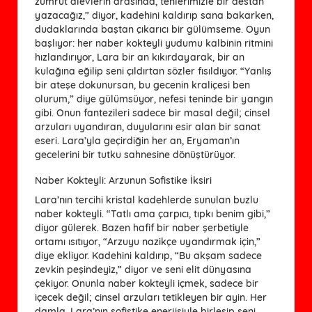
zümrüt alevlerin arasında, tenlerimizle bir destan
yazacağız,” diyor, kadehini kaldırıp sana bakarken,
dudaklarında baştan çıkarıcı bir gülümseme. Oyun
başlıyor: her naber kokteyli yudumu kalbinin ritmini
hızlandırıyor, Lara bir an kıkırdayarak, bir an
kulağına eğilip seni çıldırtan sözler fısıldıyor. “Yanlış
bir ateşe dokunursan, bu gecenin kraliçesi ben
olurum,” diye gülümsüyor, nefesi teninde bir yangın
gibi. Onun fantezileri sadece bir masal değil; cinsel
arzuları uyandıran, duyularını esir alan bir sanat
eseri. Lara’yla geçirdiğin her an, Eryaman’ın
gecelerini bir tutku sahnesine dönüştürüyor.
Naber Kokteyli: Arzunun Sofistike İksiri
Lara’nın tercihi kristal kadehlerde sunulan buzlu
naber kokteyli. “Tatlı ama çarpıcı, tıpkı benim gibi,”
diyor gülerek. Bazen hafif bir naber şerbetiyle
ortamı ısıtıyor, “Arzuyu nazikçe uyandırmak için,”
diye ekliyor. Kadehini kaldırıp, “Bu akşam sadece
zevkin peşindeyiz,” diyor ve seni elit dünyasına
çekiyor. Onunla naber kokteyli içmek, sadece bir
içecek değil; cinsel arzuları tetikleyen bir ayin. Her
damla, Lara’nın sofistike enerjisiyle birleşip seni