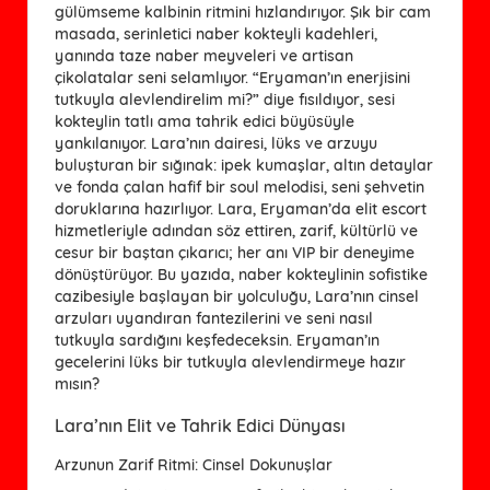
gülümseme kalbinin ritmini hızlandırıyor. Şık bir cam
masada, serinletici naber kokteyli kadehleri,
yanında taze naber meyveleri ve artisan
çikolatalar seni selamlıyor. “Eryaman’ın enerjisini
tutkuyla alevlendirelim mi?” diye fısıldıyor, sesi
kokteylin tatlı ama tahrik edici büyüsüyle
yankılanıyor. Lara’nın dairesi, lüks ve arzuyu
buluşturan bir sığınak: ipek kumaşlar, altın detaylar
ve fonda çalan hafif bir soul melodisi, seni şehvetin
doruklarına hazırlıyor. Lara, Eryaman’da elit escort
hizmetleriyle adından söz ettiren, zarif, kültürlü ve
cesur bir baştan çıkarıcı; her anı VIP bir deneyime
dönüştürüyor. Bu yazıda, naber kokteylinin sofistike
cazibesiyle başlayan bir yolculuğu, Lara’nın cinsel
arzuları uyandıran fantezilerini ve seni nasıl
tutkuyla sardığını keşfedeceksin. Eryaman’ın
gecelerini lüks bir tutkuyla alevlendirmeye hazır
mısın?
Lara’nın Elit ve Tahrik Edici Dünyası
Arzunun Zarif Ritmi: Cinsel Dokunuşlar