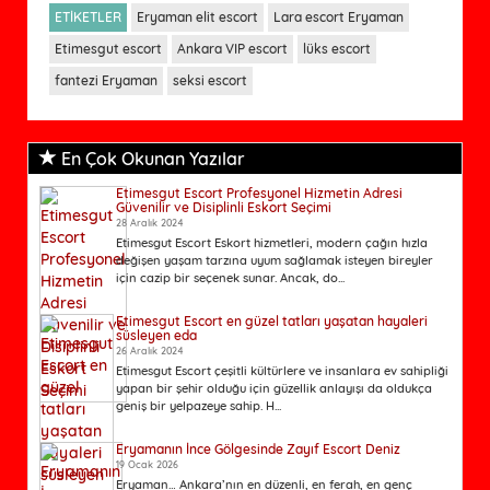
ETİKETLER
Eryaman elit escort
Lara escort Eryaman
Etimesgut escort
Ankara VIP escort
lüks escort
fantezi Eryaman
seksi escort
En Çok Okunan Yazılar
Etimesgut Escort Profesyonel Hizmetin Adresi
Güvenilir ve Disiplinli Eskort Seçimi
28 Aralık 2024
Etimesgut Escort Eskort hizmetleri, modern çağın hızla
değişen yaşam tarzına uyum sağlamak isteyen bireyler
için cazip bir seçenek sunar. Ancak, do...
Etimesgut Escort en güzel tatları yaşatan hayaleri
süsleyen eda
26 Aralık 2024
Etimesgut Escort çeşitli kültürlere ve insanlara ev sahipliği
yapan bir şehir olduğu için güzellik anlayışı da oldukça
geniş bir yelpazeye sahip. H...
Eryamanın İnce Gölgesinde Zayıf Escort Deniz
19 Ocak 2026
Eryaman… Ankara’nın en düzenli, en ferah, en genç