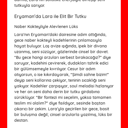
tutkuyla sarıyor.
Eryaman’da Lara ile Elit Bir Tutku
Naber Kokteyliyle Alevlenen Lüks
Lara’nın Eryaman’daki dairesine adım attığında,
gece naber kokteyli kadehlerinin çınlamasıyla
hayat buluyor. Loş avize ışığında, ipek bir divana
uzanmış, seni süzüyor, gözlerinde cinsel bir davet.
“Bu gece hangi arzuları serbest bırakacağız?” diye
soruyor, kadehini çevirerek, dudakları tahrik edici
bir gülümsemeyle kıvrılıyor. Cesur bir adım
atıyorsun, o ise kıkırdayarak, “Şimdi sahne bizim!”
deyip seni kollarına çekiyor, teninin sıcaklığı seni
yakıyor. Kadehler çarpışıyor, soul melodisi hızlanıyor
ve her an seni daha derin bir tutku girdabına
sürüklüyor. “Bir fantezi mi seçelim, yoksa tamamen
teslim mi olalım?” diye fısıldıyor, sesinde baştan
çıkarıcı bir çekim. Lara’yla geçirilen bir gece, basit
bir buluşma değil; cinsel arzularla yazılmış, lüks bir
destan.