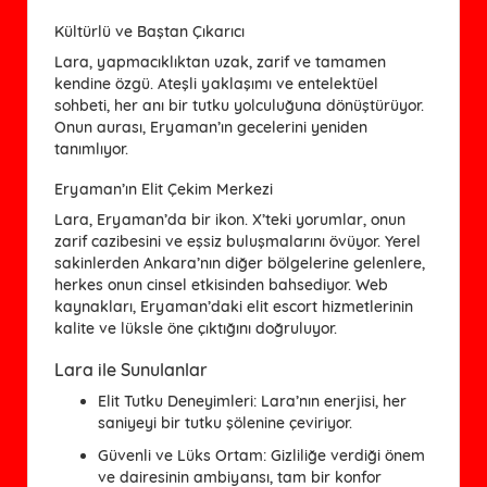
Kültürlü ve Baştan Çıkarıcı
Lara, yapmacıklıktan uzak, zarif ve tamamen
kendine özgü. Ateşli yaklaşımı ve entelektüel
sohbeti, her anı bir tutku yolculuğuna dönüştürüyor.
Onun aurası, Eryaman’ın gecelerini yeniden
tanımlıyor.
Eryaman’ın Elit Çekim Merkezi
Lara, Eryaman’da bir ikon. X’teki yorumlar, onun
zarif cazibesini ve eşsiz buluşmalarını övüyor. Yerel
sakinlerden Ankara’nın diğer bölgelerine gelenlere,
herkes onun cinsel etkisinden bahsediyor. Web
kaynakları, Eryaman’daki elit escort hizmetlerinin
kalite ve lüksle öne çıktığını doğruluyor.
Lara ile Sunulanlar
Elit Tutku Deneyimleri
: Lara’nın enerjisi, her
saniyeyi bir tutku şölenine çeviriyor.
Güvenli ve Lüks Ortam
: Gizliliğe verdiği önem
ve dairesinin ambiyansı, tam bir konfor