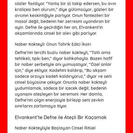
sözler fısıldıyor. “Yanlış bir izi takip edersen, bu avın
kraliçesi ben olurum,” diye gülümsüyor, gözleri bir
avcının keskinliğiyle parlıyor. Onun fantezileri bir
masal değil; bedenin her zerresini uyandıran bir
ayin. Defne ile geçirdiğin her an, Elvankent’in
akşamlarında cinsel bir alev gibi parlıyor.
Naber Kokteyli: Onun Tahrik Edici İksiri
Defne’nin tercihi buzlu naber kokteyli, “Tatlı ama
tehlikeli, tıpkı ben,” diyor kahkahayla. Bazen hafif
bir naber şerbetiyle anı yumuşatıyor, “Özel anlar
için,” diye ekliyor. Kadehini kaldırıp, “Bu akşam
sadece arzuya kadeh kaldırıyoruz,” diyor ve seni
cinsel büyüsüne çekiyor. Onunla naber kokteyli
yudumlamak, sadece bir içecek değil; bedenin
uyanışını ateşleyen bir seremoni. Her damla,
Defne’nin çılgın enerjisiyle birleşip seni zevkin
sınırlarını zorlamaya itiyor.
Elvankent’te Defne ile Ateşli Bir Kaçamak
Naber Kokteyliyle Başlayan Cinsel Ritüel