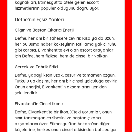
kaynakları, Etimesgut’ta otele gelen escort
hizmetlerinin popüler olduğunu doğruluyor.
Defne’nin Eşsiz Yönleri
Çılgın ve Baştan Çıkarıcı Enerji
Defne, her anı bir şahesere çevirir. Kısa ya da uzun,
her buluşma naber kokteylinin tatlı ama yakıcı ruhu
gibi çarpıcı. Elvankent’te evi olan escort arayanlar
için Defne, hem fiziksel hem de cinsel bir volkan.
Gerçek ve Tahrik Edici
Defne, yapaylıktan uzak, cesur ve tamamen özgün.
Tutkulu yaklaşımı, her anı bir cinsel yolculuğa çevirir.
Onun enerjisi, Elvankent’in akşamlarını yeniden
şekillendirir.
Elvankent’in Cinsel İkonu
Defne, Elvankent’te bir ikon. X’teki yorumlar, onun
sınır tanımayan cazibesini ve baştan çıkarıcı
akşamlarını över. Etimesgut’tan Ankara’nın diğer
köşelerine, herkes onun cinsel etkisinden bahsediyor.