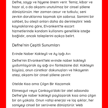
Defne, saygı ve hijyene önem verir. Temiz, kibar ve
hazır ol, o da akşamı unutulmaz bir cinsel şölene
dönüştürsün. Her zaman cesur ve tutkulu; seni
zevkin doruklarına taşımak için sabırsız. Samimi bir
sohbet, bu ateşli anları daha da derinleştirir. Web
kaynaklarına göre, Elvankent’te escort
hizmetlerinde kondom kullanımı genellikle isteğe
bağlıdır, ancak taleplerini açıkça belirt.
Defne’nin Çeşitli Sunumları
Evinde Naber Kokteyli ve Ay Işığı Avı
Defne’nin Elvankent’teki evinde naber kokteyli
yudumlayarak ay ışığı avı fantezisine dal. Kokteyin
büyüsü, onun cüretkar dokunuşları ve hikayenin
ateşi, akşamı bir cinsel şölene çevirir.
Otelde Kısa ama Çılgın Bir Kaçamak
Etimesgut veya Çankaya’daki bir otel odasında
Defne’yle naber kokteyli paylaşarak kısa ama çılgın
bir an yakala. Onun vahşi enerjisi ve loş ışıklar, her
saniyeyi cinsel bir serüvene dönüştürür. Web