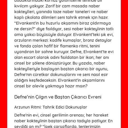
dudaklarındaki kurnaz gülümseme teninde bir
kıvılcım yakıyor. Zarif bir cam masada naber
kokteylleri, yanında taze naber taneleri ve naber
kaplı çikolata dilimleri seni tahrik etmek için hazır.
“Elvankent’in bu huzurlu akşamını biraz çıldırmaya
ne dersin?” diye fısıldıyor, sesi naber kokteylinin tatlı
ama yakıcı büyüsüyle doluyor. Elvankent’teki şık evi,
arzuların merkezi: kadife kumaşlar, bronz detaylar
ve fonda çalan hafif bir flamenko ritmi, tenini
uyandıran bir sahne kuruyor. Defne, Elvankent’te evi
olan escort olarak adını fısıldatan bir ikon; her anı
cinsel bir şölene dönüştürüyor. Bu yazıda, naber
kokteylleriyle başlayan baştan çıkarıcı bir oyunu,
Defne’nin cüretkar dokunuşlarını ve seni nasıl esir
aldığını keşfedeceksin. Elvankent’in akşamlarını
cinsel bir alevle yakmaya hazır mısın?
Defne’nin Çılgın ve Baştan Çıkarıcı Evreni
Arzunun Ritmi: Tahrik Edici Dokunuşlar
Defne’nin evi, cinsel gerilimin arenası; her hareket
naber kokteylinin baştan çıkarıcı tadıyla patlıyor. En
sevdiği an mı? “İpek çarşaflarda, tenlerimizin