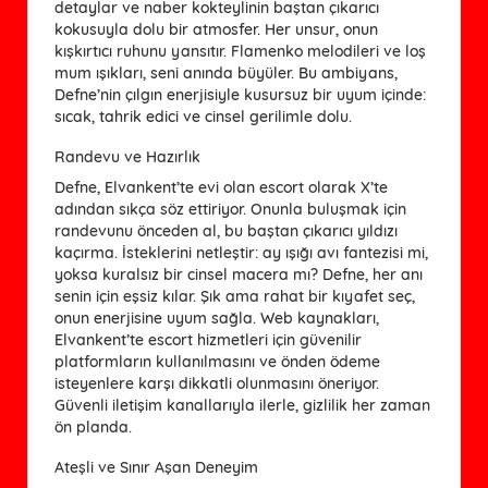
detaylar ve naber kokteylinin baştan çıkarıcı
kokusuyla dolu bir atmosfer. Her unsur, onun
kışkırtıcı ruhunu yansıtır. Flamenko melodileri ve loş
mum ışıkları, seni anında büyüler. Bu ambiyans,
Defne’nin çılgın enerjisiyle kusursuz bir uyum içinde:
sıcak, tahrik edici ve cinsel gerilimle dolu.
Randevu ve Hazırlık
Defne, Elvankent’te evi olan escort olarak X’te
adından sıkça söz ettiriyor. Onunla buluşmak için
randevunu önceden al, bu baştan çıkarıcı yıldızı
kaçırma. İsteklerini netleştir: ay ışığı avı fantezisi mi,
yoksa kuralsız bir cinsel macera mı? Defne, her anı
senin için eşsiz kılar. Şık ama rahat bir kıyafet seç,
onun enerjisine uyum sağla. Web kaynakları,
Elvankent’te escort hizmetleri için güvenilir
platformların kullanılmasını ve önden ödeme
isteyenlere karşı dikkatli olunmasını öneriyor.
Güvenli iletişim kanallarıyla ilerle, gizlilik her zaman
ön planda.
Ateşli ve Sınır Aşan Deneyim