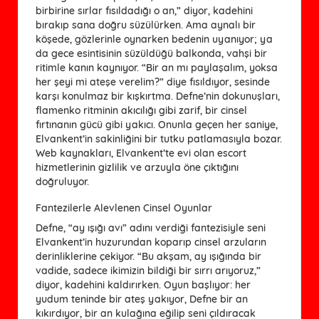
birbirine sırlar fısıldadığı o an,” diyor, kadehini
bırakıp sana doğru süzülürken. Ama aynalı bir
köşede, gözlerinle oynarken bedenin uyanıyor; ya
da gece esintisinin süzüldüğü balkonda, vahşi bir
ritimle kanın kaynıyor. “Bir an mı paylaşalım, yoksa
her şeyi mi ateşe verelim?” diye fısıldıyor, sesinde
karşı konulmaz bir kışkırtma. Defne’nin dokunuşları,
flamenko ritminin akıcılığı gibi zarif, bir cinsel
fırtınanın gücü gibi yakıcı. Onunla geçen her saniye,
Elvankent’in sakinliğini bir tutku patlamasıyla bozar.
Web kaynakları, Elvankent’te evi olan escort
hizmetlerinin gizlilik ve arzuyla öne çıktığını
doğruluyor.
Fantezilerle Alevlenen Cinsel Oyunlar
Defne, “ay ışığı avı” adını verdiği fantezisiyle seni
Elvankent’in huzurundan koparıp cinsel arzuların
derinliklerine çekiyor. “Bu akşam, ay ışığında bir
vadide, sadece ikimizin bildiği bir sırrı arıyoruz,”
diyor, kadehini kaldırırken. Oyun başlıyor: her
yudum teninde bir ateş yakıyor, Defne bir an
kıkırdıyor, bir an kulağına eğilip seni çıldıracak