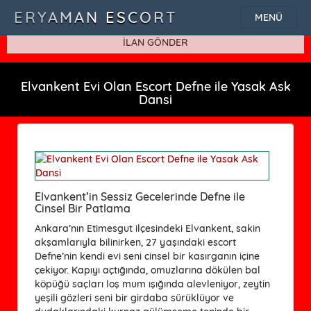
SQLSTATE[42000]: Syntax error or access violation: 1115 Unknown
ERYAMAN ESCORT
MENÜ
character set: 'uf8'
İLAN GÖNDER
Elvankent Evi Olan Escort Defne ile Yasak Ask
Dansi
Elvankent’in Sessiz Gecelerinde Defne ile
Cinsel Bir Patlama
Ankara’nın Etimesgut ilçesindeki Elvankent, sakin
akşamlarıyla bilinirken, 27 yaşındaki escort
Defne’nin kendi evi seni cinsel bir kasırganın içine
çekiyor. Kapıyı açtığında, omuzlarına dökülen bal
köpüğü saçları loş mum ışığında alevleniyor, zeytin
yeşili gözleri seni bir girdaba sürüklüyor ve