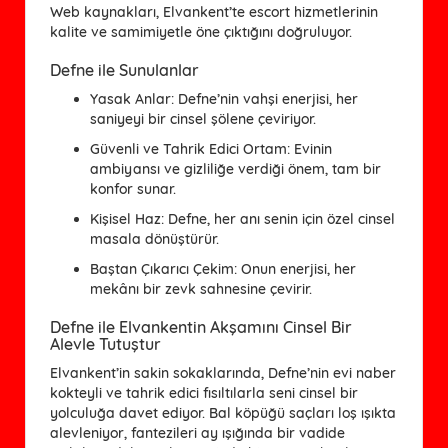
Web kaynakları, Elvankent’te escort hizmetlerinin
kalite ve samimiyetle öne çıktığını doğruluyor.
Defne ile Sunulanlar
Yasak Anlar
: Defne’nin vahşi enerjisi, her
saniyeyi bir cinsel şölene çeviriyor.
Güvenli ve Tahrik Edici Ortam
: Evinin
ambiyansı ve gizliliğe verdiği önem, tam bir
konfor sunar.
Kişisel Haz
: Defne, her anı senin için özel cinsel
masala dönüştürür.
Baştan Çıkarıcı Çekim
: Onun enerjisi, her
mekânı bir zevk sahnesine çevirir.
Defne ile Elvankentin Akşamını Cinsel Bir
Alevle Tutuştur
Elvankent’in sakin sokaklarında, Defne’nin evi naber
kokteyli ve tahrik edici fısıltılarla seni cinsel bir
yolculuğa davet ediyor. Bal köpüğü saçları loş ışıkta
alevleniyor, fantezileri ay ışığında bir vadide