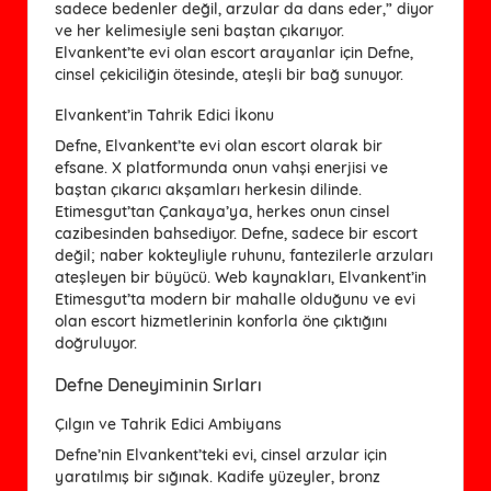
sadece bedenler değil, arzular da dans eder,” diyor
ve her kelimesiyle seni baştan çıkarıyor.
Elvankent’te evi olan escort arayanlar için Defne,
cinsel çekiciliğin ötesinde, ateşli bir bağ sunuyor.
Elvankent’in Tahrik Edici İkonu
Defne, Elvankent’te evi olan escort olarak bir
efsane. X platformunda onun vahşi enerjisi ve
baştan çıkarıcı akşamları herkesin dilinde.
Etimesgut’tan Çankaya’ya, herkes onun cinsel
cazibesinden bahsediyor. Defne, sadece bir escort
değil; naber kokteyliyle ruhunu, fantezilerle arzuları
ateşleyen bir büyücü. Web kaynakları, Elvankent’in
Etimesgut’ta modern bir mahalle olduğunu ve evi
olan escort hizmetlerinin konforla öne çıktığını
doğruluyor.
Defne Deneyiminin Sırları
Çılgın ve Tahrik Edici Ambiyans
Defne’nin Elvankent’teki evi, cinsel arzular için
yaratılmış bir sığınak. Kadife yüzeyler, bronz