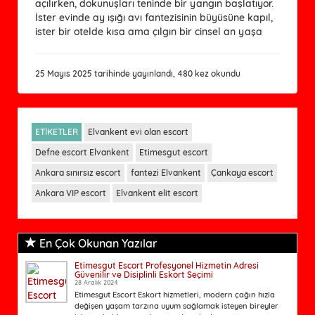
açılırken, dokunuşları teninde bir yangın başlatıyor.
İster evinde ay ışığı avı fantezisinin büyüsüne kapıl,
ister bir otelde kısa ama çılgın bir cinsel an yaşa
25 Mayıs 2025 tarihinde yayınlandı, 480 kez okundu
ETİKETLER
Elvankent evi olan escort
Defne escort Elvankent
Etimesgut escort
Ankara sınırsız escort
fantezi Elvankent
Çankaya escort
Ankara VIP escort
Elvankent elit escort
En Çok Okunan Yazılar
Etimesgut Escort Profesyonel Hizmetin Adresi
Güvenilir ve Disiplinli Eskort Seçimi
28 Aralık 2024
Etimesgut Escort Eskort hizmetleri, modern çağın hızla
değişen yaşam tarzına uyum sağlamak isteyen bireyler