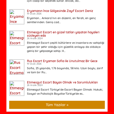
için cazip bir seçenek sunar. Ancak, do...
Eryamanın İnce Gölgesinde Zayıf Escort Deniz
19 Ocak 2026
Eryaman… Ankara’nın en düzenli, en ferah, en genç
semtlerinden. Geniş cad...
Etimesgut Escort en güzel tatları yaşatan hayaleri
süsleyen eda
26 Aralık 2024
Etimesgut Escort çeşitli kültürlere ve insanlara ev sahipliği
yapan bir şehir olduğu için güzellik anlayışı da oldukça
geniş bir yelpazeye sahip. H...
Rus Escort Eryaman Sofia ile Unutulmaz Bir Gece
19 Ocak 2026
Sofia, 25 yaşında, 1.76 boyunda, 58 kilo. Uzun boylu, zarif
ve tam bir Ru...
Etimesgut Escort Bayan Olmak ve Sorumlulukları
26 Aralık 2024
Etimesgut Escort Türkiye’de Escort Bayan Olmak: Hukuki,
Sosyal ve Psikolojik BoyutlarTürkiye'de es...
Tüm Yazılar »