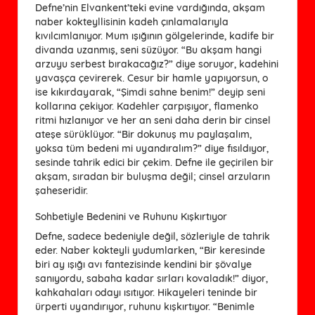
Defne’nin Elvankent’teki evine vardığında, akşam
naber kokteyllisinin kadeh çınlamalarıyla
kıvılcımlanıyor. Mum ışığının gölgelerinde, kadife bir
divanda uzanmış, seni süzüyor. “Bu akşam hangi
arzuyu serbest bırakacağız?” diye soruyor, kadehini
yavaşça çevirerek. Cesur bir hamle yapıyorsun, o
ise kıkırdayarak, “Şimdi sahne benim!” deyip seni
kollarına çekiyor. Kadehler çarpışıyor, flamenko
ritmi hızlanıyor ve her an seni daha derin bir cinsel
ateşe sürüklüyor. “Bir dokunuş mu paylaşalım,
yoksa tüm bedeni mi uyandıralım?” diye fısıldıyor,
sesinde tahrik edici bir çekim. Defne ile geçirilen bir
akşam, sıradan bir buluşma değil; cinsel arzuların
şaheseridir.
Sohbetiyle Bedenini ve Ruhunu Kışkırtıyor
Defne, sadece bedeniyle değil, sözleriyle de tahrik
eder. Naber kokteyli yudumlarken, “Bir keresinde
biri ay ışığı avı fantezisinde kendini bir şövalye
sanıyordu, sabaha kadar sırları kovaladık!” diyor,
kahkahaları odayı ısıtıyor. Hikayeleri teninde bir
ürperti uyandırıyor, ruhunu kışkırtıyor. “Benimle