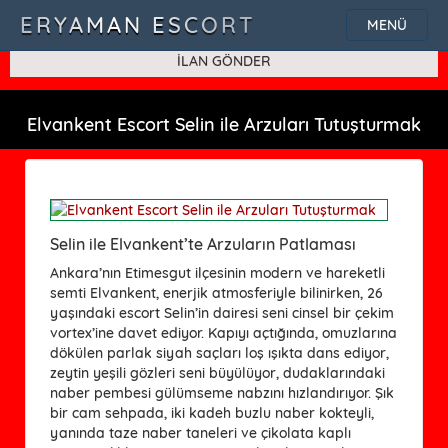
SQLSTATE[42000]: Syntax error or access violation: 1115 Unknown
ERYAMAN ESCORT
MENÜ
character set: 'uf8'
İLAN GÖNDER
Elvankent Escort Selin ile Arzuları Tutuşturmak
Selin ile Elvankent’te Arzuların Patlaması
Ankara’nın Etimesgut ilçesinin modern ve hareketli
semti Elvankent, enerjik atmosferiyle bilinirken, 26
yaşındaki escort Selin’in dairesi seni cinsel bir çekim
vortex’ine davet ediyor. Kapıyı açtığında, omuzlarına
dökülen parlak siyah saçları loş ışıkta dans ediyor,
zeytin yeşili gözleri seni büyülüyor, dudaklarındaki
naber pembesi gülümseme nabzını hızlandırıyor. Şık
bir cam sehpada, iki kadeh buzlu naber kokteyli,
yanında taze naber taneleri ve çikolata kaplı