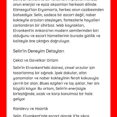
onun enerjisi ve eşsiz akşamları herkesin dilinde.
Etimesgut’tan Eryaman’a, herkes onun cazibesinden
bahsediyor. Selin, sadece bir escort değil; naber
kokteylle arzuları ateşleyen, fantezilerle hayalleri
canlandıran bir sihirbaz. Web kaynakları,
Elvankent’in Ankara’nın modern semtlerinden biri
olduğunu ve escort hizmetlerinin burada gizlilik ve
kaliteyle öne çıktığını doğruluyor.
Selin’in Deneyim Detayları
Çekici ve Davetkar Ortam
Selin’in Elvankent’teki dairesi, cinsel arzular için
tasarlanmış bir sığınak. İpek dokular, altın
yansımalar ve naber kokteylinin ferah kokusuyla
çevrili bir alan. Blues ezgileri ve loş ışıklar, her anı
büyülü kılıyor. Bu ortam, Selin’in enerjisiyle
birleştiğinde, sıcak ve karşı konulmaz bir hale
geliyor.
Randevu ve Hazırlık
Selin, Elvankent’nde escort olarak X’te sıkça