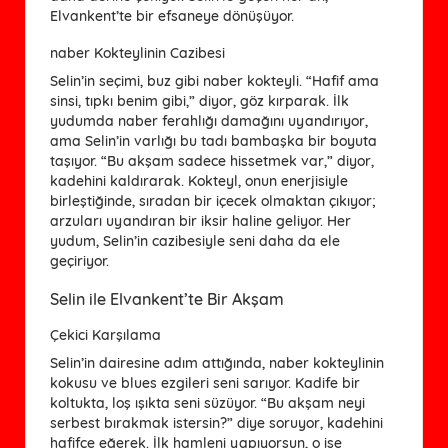
Elvankent’te bir efsaneye dönüşüyor.
naber Kokteylinin Cazibesi
Selin’in seçimi, buz gibi naber kokteyli. “Hafif ama
sinsi, tıpkı benim gibi,” diyor, göz kırparak. İlk
yudumda naber ferahlığı damağını uyandırıyor,
ama Selin’in varlığı bu tadı bambaşka bir boyuta
taşıyor. “Bu akşam sadece hissetmek var,” diyor,
kadehini kaldırarak. Kokteyl, onun enerjisiyle
birleştiğinde, sıradan bir içecek olmaktan çıkıyor;
arzuları uyandıran bir iksir haline geliyor. Her
yudum, Selin’in cazibesiyle seni daha da ele
geçiriyor.
Selin ile Elvankent’te Bir Akşam
Çekici Karşılama
Selin’in dairesine adım attığında, naber kokteylinin
kokusu ve blues ezgileri seni sarıyor. Kadife bir
koltukta, loş ışıkta seni süzüyor. “Bu akşam neyi
serbest bırakmak istersin?” diye soruyor, kadehini
hafifçe eğerek. İlk hamleni yapıyorsun, o ise