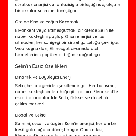
cüretkar enerjisi ve fantezisiyle birleştiğinde, akşam
bir arzular şölenine dönüşüyor.
Otelde Kısa ve Yoğun Kaçamak
Elvankent veya Etimesgut’taki bir otelde Selin ile
naber kokteylini paylaş. Onun enerjisi ve loş
atmosfer, her saniyeyi bir cinsel yolculuğa çeviriyor.
Web kaynakları, Etimesgut civarında otel
hizmetlerinin popüler olduğunu doğruluyor.
Selin’in Eşsiz Özellikleri
Dinamik ve Büyüleyici Enerji
Selin, her anı yeniden şekillendiriyor. Her buluşma,
naber kokteylinin ferahlığı gibi çarpıcı. Elvankent’te
escort arayanlar için Selin, fiziksel ve cinsel bir
çekim merkezi.
Doğal ve Çekici
Samimi, cesur ve özgün. Selin’in enerjisi, her anı bir
keşif yolculuğuna dönüştürüyor. Onun etkisi,
Elvankent’in akşamlarını baştan yaratıyor.