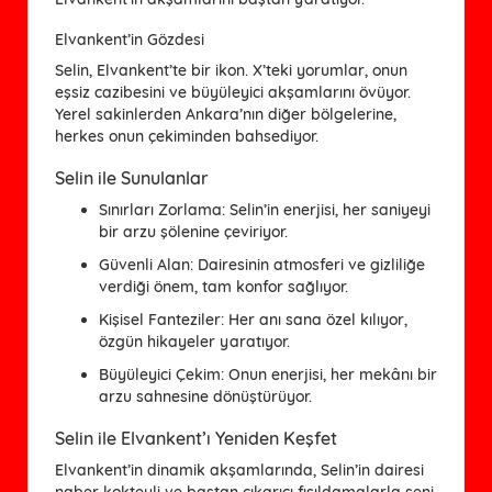
Elvankent’in Gözdesi
Selin, Elvankent’te bir ikon. X’teki yorumlar, onun
eşsiz cazibesini ve büyüleyici akşamlarını övüyor.
Yerel sakinlerden Ankara’nın diğer bölgelerine,
herkes onun çekiminden bahsediyor.
Selin ile Sunulanlar
Sınırları Zorlama
: Selin’in enerjisi, her saniyeyi
bir arzu şölenine çeviriyor.
Güvenli Alan
: Dairesinin atmosferi ve gizliliğe
verdiği önem, tam konfor sağlıyor.
Kişisel Fanteziler
: Her anı sana özel kılıyor,
özgün hikayeler yaratıyor.
Büyüleyici Çekim
: Onun enerjisi, her mekânı bir
arzu sahnesine dönüştürüyor.
Selin ile Elvankent’ı Yeniden Keşfet
Elvankent’in dinamik akşamlarında, Selin’in dairesi
naber kokteyli ve baştan çıkarıcı fısıldamalarla seni