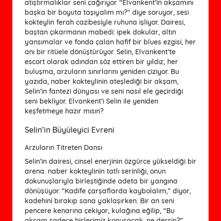
atıştırmalıklar seni çağırıyor. “Elvankent’in akşamını
başka bir boyuta taşıyalım mı?” diye soruyor, sesi
kokteylin ferah cazibesiyle ruhuna işliyor. Dairesi,
baştan çıkarmanın mabedi: ipek dokular, altın
yansımalar ve fonda çalan hafif bir blues ezgisi, her
anı bir ritüele dönüştürüyor. Selin, Elvankent’te
escort olarak adından söz ettiren bir yıldız; her
buluşma, arzuların sınırlarını yeniden çiziyor. Bu
yazıda, naber kokteylinin ateşlediği bir akşam,
Selin’in fantezi dünyası ve seni nasıl ele geçirdiği
seni bekliyor. Elvankent’i Selin ile yeniden
keşfetmeye hazır mısın?
Selin’in Büyüleyici Evreni
Arzuların Titreten Dansı
Selin’in dairesi, cinsel enerjinin özgürce yükseldiği bir
arena. naber kokteylinin tatlı serinliği, onun
dokunuşlarıyla birleştiğinde adeta bir yangına
dönüşüyor. “Kadife çarşaflarda kaybolalım,” diyor,
kadehini bırakıp sana yaklaşırken. Bir an seni
pencere kenarına çekiyor, kulağına eğilip, “Bu
akşam sadece hislerimiz konuşacak, ne dersin?”