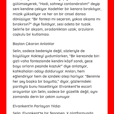
gülümseyerek, “Hadi, sahneyi canlandıralım!” deyip
seni kendine çekiyor. Kadehler bir kenara bırakılıyor,
müzik yükseliyor ve her an bir cinsel dansa
dönüşüyor. “Bir fantezi mi seçersin, yoksa akışına mı
bırakırsın?” diye fısıldıyor, sesi adeta bir tuzak.
Selin’le bir akşam, sıradanlıktan uzak; arzuların
coşkulu bir kutlaması.
Baştan Çıkaran Anlatılar
Selin, sadece bedeniyle değil, sözleriyle de
büyülüyor. Kokteyl yudumlarken, “Bir keresinde biri
gizli vaha fantezisinde kendini kâşif sandı, gece
boyu sırların peşinde koştuk!” diye anlatıyor,
kahkahaları odayı dolduruyor. Anıları, hem
eğlendiriyor hem de içindeki ateşi harlıyor. “Benimle
her şey başka bir boyutta,” diyor, gözlerindeki
parıltıyla bunu hissettiriyor. Elvankent’te escort
arayanlar için Selin, sadece bir güzellik değil, aynı
zamanda derin bir çekim sunuyor.
Elvankent’in Parlayan Yıldızı
Selin, Elvankent’te bir fenomen. X platformunda,