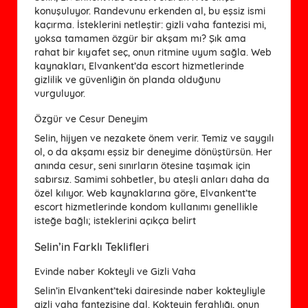
konuşuluyor. Randevunu erkenden al, bu eşsiz ismi
kaçırma. İsteklerini netleştir: gizli vaha fantezisi mi,
yoksa tamamen özgür bir akşam mı? Şık ama
rahat bir kıyafet seç, onun ritmine uyum sağla. Web
kaynakları, Elvankent’da escort hizmetlerinde
gizlilik ve güvenliğin ön planda olduğunu
vurguluyor.
Özgür ve Cesur Deneyim
Selin, hijyen ve nezakete önem verir. Temiz ve saygılı
ol, o da akşamı eşsiz bir deneyime dönüştürsün. Her
anında cesur, seni sınırların ötesine taşımak için
sabırsız. Samimi sohbetler, bu ateşli anları daha da
özel kılıyor. Web kaynaklarına göre, Elvankent’te
escort hizmetlerinde kondom kullanımı genellikle
isteğe bağlı; isteklerini açıkça belirt
Selin’in Farklı Teklifleri
Evinde naber Kokteyli ve Gizli Vaha
Selin’in Elvankent’teki dairesinde naber kokteyliyle
gizli vaha fantezisine dal. Kokteyin ferahlığı, onun