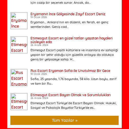
için cazip bir seçenek sunar. Ancak, do...
Eryamanın İnce Gölgesinde Zayıf Escort Deniz
19 Ocak 2026
Eryaman… Ankara’nın en düzenli, en ferah, en genç
semtlerinden. Geniş cad...
Etimesgut Escort en güzel tatları yaşatan hayaleri
süsleyen eda
26 Aralık 2024
Etimesgut Escort çeşitli kültürlere ve insanlara ev sahipliği
yapan bir şehir olduğu için güzellik anlayışı da oldukça
geniş bir yelpazeye sahip. H...
Rus Escort Eryaman Sofia ile Unutulmaz Bir Gece
19 Ocak 2026
Sofia, 25 yaşında, 1.76 boyunda, 58 kilo. Uzun boylu, zarif
ve tam bir Ru...
Etimesgut Escort Bayan Olmak ve Sorumlulukları
26 Aralık 2024
Etimesgut Escort Türkiye’de Escort Bayan Olmak: Hukuki,
Sosyal ve Psikolojik BoyutlarTürkiye'de es...
Tüm Yazılar »