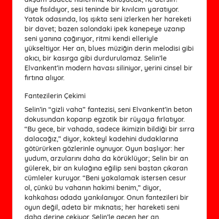
diye fısıldıyor, sesi teninde bir kıvılcım yaratıyor.
Yatak odasında, loş ışıkta seni izlerken her hareketi
bir davet; bazen salondaki ipek kanepeye uzanıp
seni yanına çağırıyor, ritmi kendi elleriyle
yükseltiyor. Her an, blues müziğin derin melodisi gibi
akıcı, bir kasırga gibi durdurulamaz. Selin’le
Elvankent’in modern havası siliniyor, yerini cinsel bir
fırtına alıyor.
Fantezilerin Çekimi
Selin’in “gizli vaha” fantezisi, seni Elvankent’in beton
dokusundan koparıp egzotik bir rüyaya fırlatıyor.
“Bu gece, bir vahada, sadece ikimizin bildiği bir sırra
dalacağız,” diyor, kokteyl kadehini dudaklarına
götürürken gözlerinle oynuyor. Oyun başlıyor: her
yudum, arzularını daha da körüklüyor; Selin bir an
gülerek, bir an kulağına eğilip seni baştan çıkaran
cümleler kuruyor. “Beni yakalamak istersen cesur
ol, çünkü bu vahanın hakimi benim,” diyor,
kahkahası odada yankılanıyor. Onun fantezileri bir
oyun değil, adeta bir mıknatıs; her hareketi seni
daha derine çekiyor. Selin’le geçen her an,