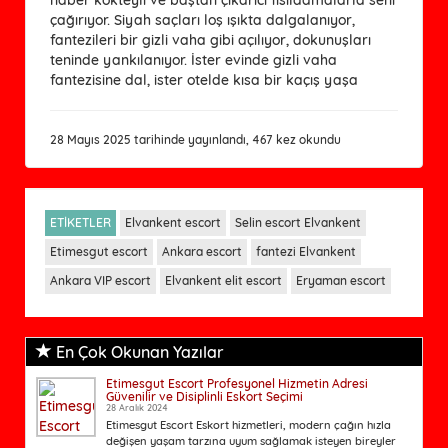
çağırıyor. Siyah saçları loş ışıkta dalgalanıyor,
fantezileri bir gizli vaha gibi açılıyor, dokunuşları
teninde yankılanıyor. İster evinde gizli vaha
fantezisine dal, ister otelde kısa bir kaçış yaşa
28 Mayıs 2025 tarihinde yayınlandı, 467 kez okundu
ETİKETLER
Elvankent escort
Selin escort Elvankent
Etimesgut escort
Ankara escort
fantezi Elvankent
Ankara VIP escort
Elvankent elit escort
Eryaman escort
En Çok Okunan Yazılar
Etimesgut Escort Profesyonel Hizmetin Adresi
Güvenilir ve Disiplinli Eskort Seçimi
28 Aralık 2024
Etimesgut Escort Eskort hizmetleri, modern çağın hızla
değişen yaşam tarzına uyum sağlamak isteyen bireyler