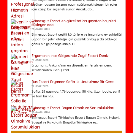
değişen yaşam tarzına uyum sağlamak isteyen bireyler
için cazip bir seçenek sunar. Ancak, do...
Etimesgut Escort en güzel tatları yaşatan hayaleri
süsleyen eda
26 Aralık 2024
Etimesgut Escort çeşitli kültürlere ve insanlara ev sahipliği
yapan bir şehir olduğu için güzellik anlayışı da oldukça
geniş bir yelpazeye sahip. H...
Eryamanın İnce Gölgesinde Zayıf Escort Deniz
19 Ocak 2026
Eryaman… Ankara’nın en düzenli, en ferah, en genç
semtlerinden. Geniş cad...
Rus Escort Eryaman Sofia ile Unutulmaz Bir Gece
19 Ocak 2026
Sofia, 25 yaşında, 1.76 boyunda, 58 kilo. Uzun boylu, zarif
ve tam bir Ru...
Etimesgut Escort Bayan Olmak ve Sorumlulukları
26 Aralık 2024
Etimesgut Escort Türkiye’de Escort Bayan Olmak: Hukuki,
Sosyal ve Psikolojik BoyutlarTürkiye'de es...