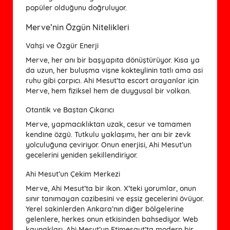
popüler olduğunu doğruluyor.
Merve’nin Özgün Nitelikleri
Vahşi ve Özgür Enerji
Merve, her anı bir başyapıta dönüştürüyor. Kısa ya
da uzun, her buluşma vişne kokteylinin tatlı ama asi
ruhu gibi çarpıcı. Ahi Mesut’ta escort arayanlar için
Merve, hem fiziksel hem de duygusal bir volkan.
Otantik ve Baştan Çıkarıcı
Merve, yapmacıklıktan uzak, cesur ve tamamen
kendine özgü. Tutkulu yaklaşımı, her anı bir zevk
yolculuğuna çeviriyor. Onun enerjisi, Ahi Mesut’un
gecelerini yeniden şekillendiriyor.
Ahi Mesut’un Çekim Merkezi
Merve, Ahi Mesut’ta bir ikon. X’teki yorumlar, onun
sınır tanımayan cazibesini ve eşsiz gecelerini övüyor.
Yerel sakinlerden Ankara’nın diğer bölgelerine
gelenlere, herkes onun etkisinden bahsediyor. Web
kaynakları, Ahi Mesut’un Etimesgut’ta modern bir