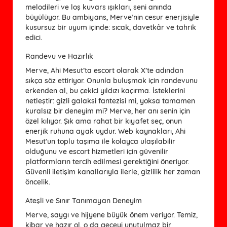
melodileri ve loş kuvars ışıkları, seni anında
büyülüyor. Bu ambiyans, Merve’nin cesur enerjisiyle
kusursuz bir uyum içinde: sıcak, davetkâr ve tahrik
edici.
Randevu ve Hazırlık
Merve, Ahi Mesut’ta escort olarak X’te adından
sıkça söz ettiriyor. Onunla buluşmak için randevunu
erkenden al, bu çekici yıldızı kaçırma. İsteklerini
netleştir: gizli galaksi fantezisi mi, yoksa tamamen
kuralsız bir deneyim mi? Merve, her anı senin için
özel kılıyor. Şık ama rahat bir kıyafet seç, onun
enerjik ruhuna ayak uydur. Web kaynakları, Ahi
Mesut’un toplu taşıma ile kolayca ulaşılabilir
olduğunu ve escort hizmetleri için güvenilir
platformların tercih edilmesi gerektiğini öneriyor.
Güvenli iletişim kanallarıyla ilerle, gizlilik her zaman
öncelik.
Ateşli ve Sınır Tanımayan Deneyim
Merve, saygı ve hijyene büyük önem veriyor. Temiz,
kibar ve hazır ol, o da geceyi unutulmaz bir