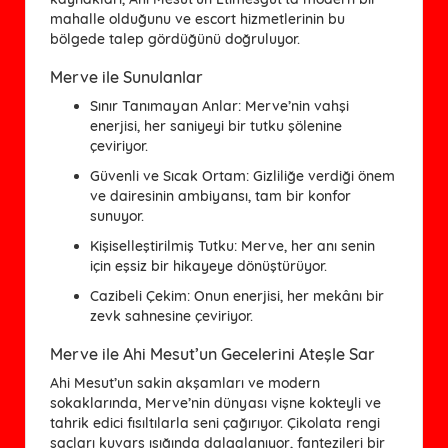
mahalle olduğunu ve escort hizmetlerinin bu
bölgede talep gördüğünü doğruluyor.
Merve ile Sunulanlar
Sınır Tanımayan Anlar
: Merve’nin vahşi
enerjisi, her saniyeyi bir tutku şölenine
çeviriyor.
Güvenli ve Sıcak Ortam
: Gizliliğe verdiği önem
ve dairesinin ambiyansı, tam bir konfor
sunuyor.
Kişiselleştirilmiş Tutku
: Merve, her anı senin
için eşsiz bir hikayeye dönüştürüyor.
Cazibeli Çekim
: Onun enerjisi, her mekânı bir
zevk sahnesine çeviriyor.
Merve ile Ahi Mesut’un Gecelerini Ateşle Sar
Ahi Mesut’un sakin akşamları ve modern
sokaklarında, Merve’nin dünyası vişne kokteyli ve
tahrik edici fısıltılarla seni çağırıyor. Çikolata rengi
saçları kuvars ışığında dalgalanıyor, fantezileri bir