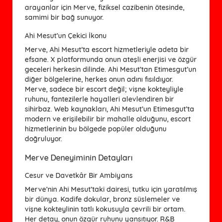
arayanlar için Merve, fiziksel cazibenin ötesinde,
samimi bir bağ sunuyor.
Ahi Mesut’un Çekici İkonu
Merve, Ahi Mesut’ta escort hizmetleriyle adeta bir
efsane. X platformunda onun ateşli enerjisi ve özgür
geceleri herkesin dilinde. Ahi Mesut’tan Etimesgut’un
diğer bölgelerine, herkes onun adını fısıldıyor.
Merve, sadece bir escort değil; vişne kokteyliyle
ruhunu, fantezilerle hayalleri alevlendiren bir
sihirbaz. Web kaynakları, Ahi Mesut’un Etimesgut’ta
modern ve erişilebilir bir mahalle olduğunu, escort
hizmetlerinin bu bölgede popüler olduğunu
doğruluyor.
Merve Deneyiminin Detayları
Cesur ve Davetkâr Bir Ambiyans
Merve’nin Ahi Mesut’taki dairesi, tutku için yaratılmış
bir dünya. Kadife dokular, bronz süslemeler ve
vişne kokteylinin tatlı kokusuyla çevrili bir ortam.
Her detay, onun özgür ruhunu yansıtıyor. R&B