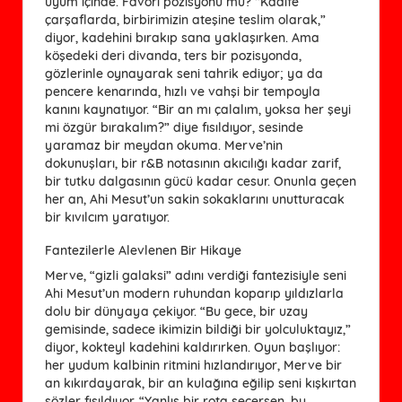
uyum içinde. Favori pozisyonu mu? “Kadife
çarşaflarda, birbirimizin ateşine teslim olarak,”
diyor, kadehini bırakıp sana yaklaşırken. Ama
köşedeki deri divanda, ters bir pozisyonda,
gözlerinle oynayarak seni tahrik ediyor; ya da
pencere kenarında, hızlı ve vahşi bir tempoyla
kanını kaynatıyor. “Bir an mı çalalım, yoksa her şeyi
mi özgür bırakalım?” diye fısıldıyor, sesinde
yaramaz bir meydan okuma. Merve’nin
dokunuşları, bir r&B notasının akıcılığı kadar zarif,
bir tutku dalgasının gücü kadar cesur. Onunla geçen
her an, Ahi Mesut’un sakin sokaklarını unutturacak
bir kıvılcım yaratıyor.
Fantezilerle Alevlenen Bir Hikaye
Merve, “gizli galaksi” adını verdiği fantezisiyle seni
Ahi Mesut’un modern ruhundan koparıp yıldızlarla
dolu bir dünyaya çekiyor. “Bu gece, bir uzay
gemisinde, sadece ikimizin bildiği bir yolculuktayız,”
diyor, kokteyl kadehini kaldırırken. Oyun başlıyor:
her yudum kalbinin ritmini hızlandırıyor, Merve bir
an kıkırdayarak, bir an kulağına eğilip seni kışkırtan
sözler fısıldıyor. “Yanlış bir rota seçersen, bu