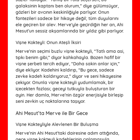
galaksinin kaptanı ben olurum,” diye gülümsüyor,
gözleri bir avcının keskinliğiyle parlıyor. Onun
fantezileri sadece bir hikaye değil; tüm duyularını
ele geçiren bir alev. Merve’yle geçirdiğin her an, Ahi
Mesut’un sessiz akşamlarında bir yıldız gibi parlıyor.
Vişne Kokteyli: Onun Ateşli İksiri
Merve’nin seçimi buzlu vişne kokteyli, “Tatlı ama asi,
tıpkı benim gibi,” diyor kahkahayla. Bazen hafif bir
vişne şerbeti tercih ediyor, “Daha sakin anlar için,”
diye ekliyor. Kadehini kaldırıp, “Bu gece, sadece
zevke kadeh kaldırıyoruz,” diyor ve seni hikayesine
çekiyor. Onunla vişne kokteyli yudumlamak, bir
içecekten fazlası; geceyi tutkuyla buluşturan bir
ayin. Her damla, Merve’nin özgür enerjisiyle birleşip
seni zevkin uç noktalarına taşıyor.
Ahi Mesut’ta Merve ile Bir Gece
Vişne Kokteyliyle Alevlenen Bir Buluşma
Merve’nin Ahi Mesut’taki dairesine adım attığında,
gece vişne kokteyli kadehlerinin çınlamasıyla