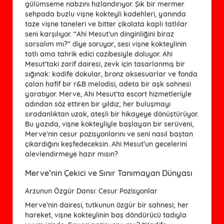
gülümseme nabzını hızlandırıyor. Şık bir mermer
sehpada buzlu vişne kokteyli kadehleri, yanında
taze vişne taneleri ve bitter çikolata kaplı tatlılar
seni karşılıyor. “Ahi Mesut’un dinginliğini biraz
sarsalım mı?” diye soruyor, sesi vişne kokteylinin
tatlı ama tahrik edici cazibesiyle doluyor. Ahi
Mesut’taki zarif dairesi, zevk için tasarlanmış bir
sığınak: kadife dokular, bronz aksesuarlar ve fonda
çalan hafif bir r&B melodisi, adeta bir aşk sahnesi
yaratıyor. Merve, Ahi Mesut’ta escort hizmetleriyle
adından söz ettiren bir yıldız; her buluşmayı
sıradanlıktan uzak, ateşli bir hikayeye dönüştürüyor.
Bu yazıda, vişne kokteyliyle başlayan bir serüveni,
Merve’nin cesur pozisyonlarını ve seni nasıl baştan
çıkardığını keşfedeceksin. Ahi Mesut’un gecelerini
alevlendirmeye hazır mısın?
Merve’nin Çekici ve Sınır Tanımayan Dünyası
Arzunun Özgür Dansı: Cesur Pozisyonlar
Merve’nin dairesi, tutkunun özgür bir sahnesi; her
hareket, vişne kokteylinin baş döndürücü tadıyla