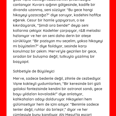
canlanıyor. Kuvars ışığının gölgesinde, kadife bir
divanda uzanmış, seni süzüyor. “Bu gece hangi
hikayeyi yazacağız?” diye soruyor, kadehini hafifçe
eğerek. Cesur bir hamle yapıyorsun, o ise
kıkırdayarak, “Şimdi sıra bende!” deyip seni
kollarına çekiyor. Kadehler çarpışıyor, r&B melodisi
hızlanıyor ve her an seni daha derin bir ateşe
sürüklüyor. “Bir pozisyon mu seçelim, yoksa hikayeyi
mi büyütelim?” diye fısıldıyor, sesinde karşı
konulmaz bir çekim. Merve’yle geçirilen bir gece,
sıradan bir buluşma değil; tutkuyla yazılmış bir
başyapıt.
Sohbetiyle de Büyüleyici
Merve, sadece bedenle değil, zihinle de cezbediyor.
Vişne kokteyli yudumlarken, “Bir keresinde biri gizli
galaksi fantezisinde kendini bir astronot sandı, gece
boyu yıldızları kovaladık!” diye anlatıyor,
kahkahaları odayı dolduruyor. Hikayeleri hem
gülümsetiyor hem de içini ısıtıyor. “Benimle sadece
tenler değil, ruhlar da birleşir,” diyor ve her
cümlesiyle bunu kanıtlıyor. Ahi Mesut’ta escort