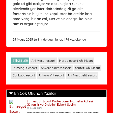
galaksi gibi açılıyor ve dokunuşları ruhunu
alevlendiriyor. İster dairesinde gizli galaksi
fantezisinin büyüsüne kapıl, ister bir otelde kısa
ama vahşi bir an çal, Merve’nin enerjisi kalbinin
ritmini özgürleştiriyor.
25 Mayıs 2025 tarihinde yayınlandı, 476 kez okundu
ETİKETLER
Ahi Mesut escort
Merve escort Ahi Mesut
Etimesgut escort
Ankara sınırsız escort
fantezi Ahi Mesut
Çankaya escort
Ankara VIP escort
Ahi Mesut elit escort
En Çok Okunan Yazılar
Etimesgut Escort Profesyonel Hizmetin Adresi
Güvenilir ve Disiplinli Eskort Seçimi
28 Aralık 2024
Etimesgut Escort Eskort hizmetleri, modern çağın hızla