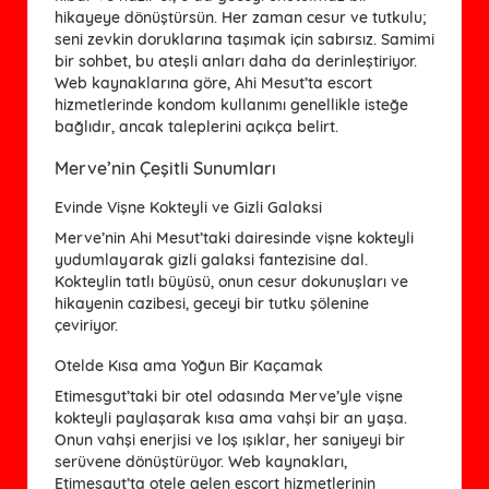
hikayeye dönüştürsün. Her zaman cesur ve tutkulu;
seni zevkin doruklarına taşımak için sabırsız. Samimi
bir sohbet, bu ateşli anları daha da derinleştiriyor.
Web kaynaklarına göre, Ahi Mesut’ta escort
hizmetlerinde kondom kullanımı genellikle isteğe
bağlıdır, ancak taleplerini açıkça belirt.
Merve’nin Çeşitli Sunumları
Evinde Vişne Kokteyli ve Gizli Galaksi
Merve’nin Ahi Mesut’taki dairesinde vişne kokteyli
yudumlayarak gizli galaksi fantezisine dal.
Kokteylin tatlı büyüsü, onun cesur dokunuşları ve
hikayenin cazibesi, geceyi bir tutku şölenine
çeviriyor.
Otelde Kısa ama Yoğun Bir Kaçamak
Etimesgut’taki bir otel odasında Merve’yle vişne
kokteyli paylaşarak kısa ama vahşi bir an yaşa.
Onun vahşi enerjisi ve loş ışıklar, her saniyeyi bir
serüvene dönüştürüyor. Web kaynakları,
Etimesgut’ta otele gelen escort hizmetlerinin